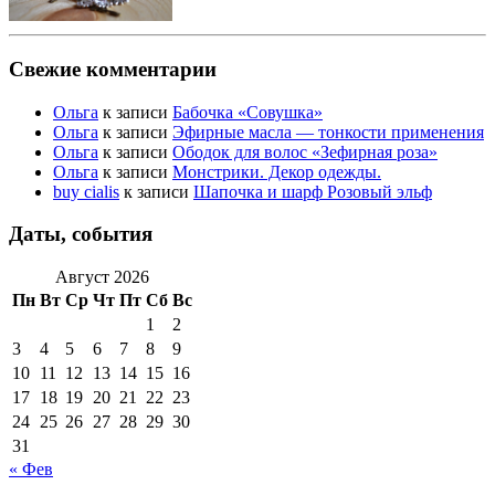
Свежие комментарии
Ольга
к записи
Бабочка «Совушка»
Ольга
к записи
Эфирные масла — тонкости применения
Ольга
к записи
Ободок для волос «Зефирная роза»
Ольга
к записи
Монстрики. Декор одежды.
buy cialis
к записи
Шапочка и шарф Розовый эльф
Даты, события
Август 2026
Пн
Вт
Ср
Чт
Пт
Сб
Вс
1
2
3
4
5
6
7
8
9
10
11
12
13
14
15
16
17
18
19
20
21
22
23
24
25
26
27
28
29
30
31
« Фев