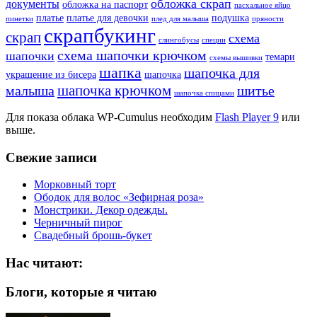
обложка скрап
документы
обложка на паспорт
пасхальное яйцо
платье
платье для девочки
подушка
пинетки
плед для малыша
пряности
скрапбукинг
скрап
схема
слингобусы
специи
схема шапочки крючком
шапочки
темари
схемы вышивки
шапка
шапочка для
украшение из бисера
шапочка
шапочка крючком
малыша
шитье
шапочка спицами
Для показа облака WP-Cumulus необходим
Flash Player 9
или
выше.
Свежие записи
Морковный торт
Ободок для волос «Зефирная роза»
Монстрики. Декор одежды.
Черничный пирог
Свадебный брошь-букет
Нас читают:
Блоги, которые я читаю