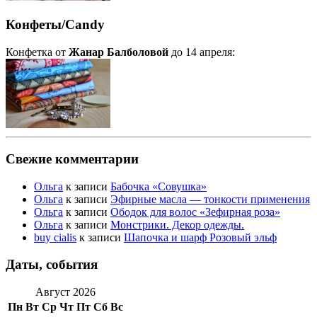
Конфеты/Candy
Конфетка от
Жанар Балболовой
до 14 апреля:
Свежие комментарии
Ольга
к записи
Бабочка «Совушка»
Ольга
к записи
Эфирные масла — тонкости применения
Ольга
к записи
Ободок для волос «Зефирная роза»
Ольга
к записи
Монстрики. Декор одежды.
buy cialis
к записи
Шапочка и шарф Розовый эльф
Даты, события
Август 2026
Пн
Вт
Ср
Чт
Пт
Сб
Вс