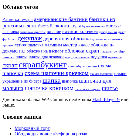
Облако тегов
американские бантики
бантики из
Разметка темари
репсовых лент
блокнот с нуля
бисер
выпечка
букет из конфет
вязание крючком
вышивка
вязание
вышивка крестом
декор майки
декор
декупаж
деревянная обложка
футболки
домашняя косметика
мастер класс
обложка на
летняя шапочка
малышам
крючок
обложка скрап
документы
обложка на паспорт
пасхальное яйцо
платье
платье для девочки
подушка
пинетки
плед для малыша
пряности
скрапбукинг
скрап
схема
слингобусы
специи
схема шапочки крючком
шапочки
темари
схемы вышивки
шапка
шапочка для
украшение из бисера
шапочка
шапочка крючком
малыша
шитье
шапочка спицами
Для показа облака WP-Cumulus необходим
Flash Player 9
или
выше.
Свежие записи
Морковный торт
Ободок для волос «Зефирная роза»