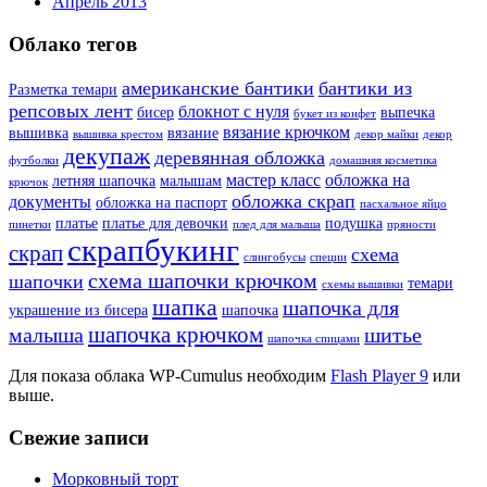
Апрель 2013
Облако тегов
американские бантики
бантики из
Разметка темари
репсовых лент
блокнот с нуля
бисер
выпечка
букет из конфет
вязание крючком
вышивка
вязание
вышивка крестом
декор майки
декор
декупаж
деревянная обложка
футболки
домашняя косметика
мастер класс
обложка на
летняя шапочка
малышам
крючок
обложка скрап
документы
обложка на паспорт
пасхальное яйцо
платье
платье для девочки
подушка
пинетки
плед для малыша
пряности
скрапбукинг
скрап
схема
слингобусы
специи
схема шапочки крючком
шапочки
темари
схемы вышивки
шапка
шапочка для
украшение из бисера
шапочка
шапочка крючком
малыша
шитье
шапочка спицами
Для показа облака WP-Cumulus необходим
Flash Player 9
или
выше.
Свежие записи
Морковный торт