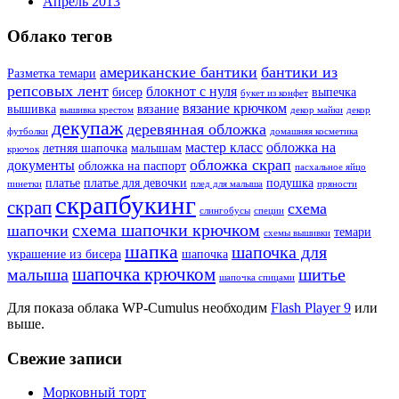
Апрель 2013
Облако тегов
американские бантики
бантики из
Разметка темари
репсовых лент
блокнот с нуля
бисер
выпечка
букет из конфет
вязание крючком
вышивка
вязание
вышивка крестом
декор майки
декор
декупаж
деревянная обложка
футболки
домашняя косметика
мастер класс
обложка на
летняя шапочка
малышам
крючок
обложка скрап
документы
обложка на паспорт
пасхальное яйцо
платье
платье для девочки
подушка
пинетки
плед для малыша
пряности
скрапбукинг
скрап
схема
слингобусы
специи
схема шапочки крючком
шапочки
темари
схемы вышивки
шапка
шапочка для
украшение из бисера
шапочка
шапочка крючком
малыша
шитье
шапочка спицами
Для показа облака WP-Cumulus необходим
Flash Player 9
или
выше.
Свежие записи
Морковный торт