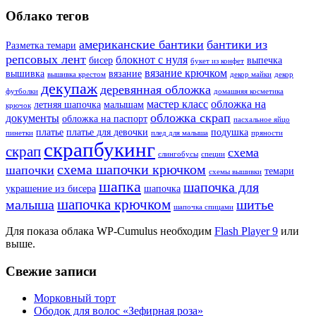
Облако тегов
американские бантики
бантики из
Разметка темари
репсовых лент
блокнот с нуля
бисер
выпечка
букет из конфет
вязание крючком
вышивка
вязание
вышивка крестом
декор майки
декор
декупаж
деревянная обложка
футболки
домашняя косметика
мастер класс
обложка на
летняя шапочка
малышам
крючок
обложка скрап
документы
обложка на паспорт
пасхальное яйцо
платье
платье для девочки
подушка
пинетки
плед для малыша
пряности
скрапбукинг
скрап
схема
слингобусы
специи
схема шапочки крючком
шапочки
темари
схемы вышивки
шапка
шапочка для
украшение из бисера
шапочка
шапочка крючком
малыша
шитье
шапочка спицами
Для показа облака WP-Cumulus необходим
Flash Player 9
или
выше.
Свежие записи
Морковный торт
Ободок для волос «Зефирная роза»