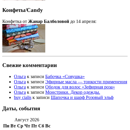
Конфеты/Candy
Конфетка от
Жанар Балболовой
до 14 апреля:
Свежие комментарии
Ольга
к записи
Бабочка «Совушка»
Ольга
к записи
Эфирные масла — тонкости применения
Ольга
к записи
Ободок для волос «Зефирная роза»
Ольга
к записи
Монстрики. Декор одежды.
buy cialis
к записи
Шапочка и шарф Розовый эльф
Даты, события
Август 2026
Пн
Вт
Ср
Чт
Пт
Сб
Вс