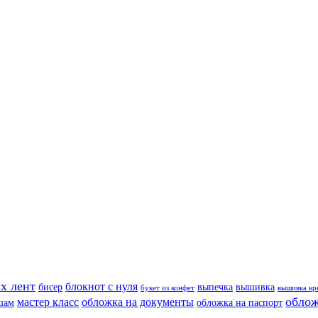
х лент
блокнот с нуля
бисер
выпечка
вышивка
букет из конфет
вышивка кр
облож
мастер класс
обложка на документы
шам
обложка на паспорт