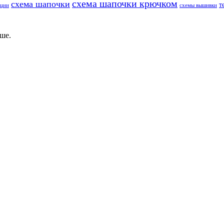
схема шапочки крючком
схема шапочки
т
еции
схемы вышивки
ше.