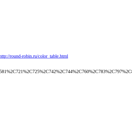
http://round-robin.ru/color_table.html
550%2C581%2C721%2C725%2C742%2C744%2C760%2C783%2C79