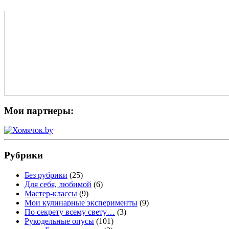
Мои партнеры:
Рубрики
Без рубрики
(25)
Для себя, любимой
(6)
Мастер-классы
(9)
Мои кулинарные эксперименты
(9)
По секрету всему свету…
(3)
Рукодельные опусы
(101)