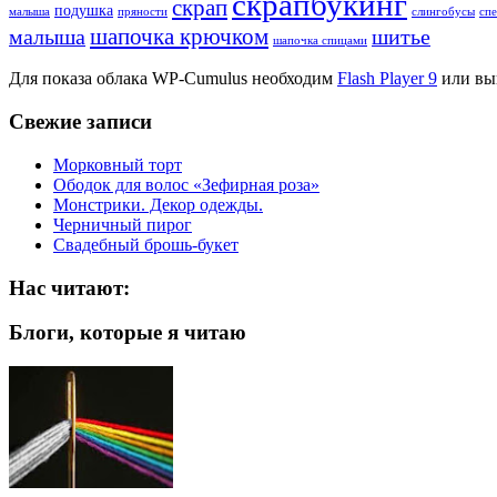
скрапбукинг
скрап
подушка
малыша
пряности
слингобусы
сп
шапочка крючком
малыша
шитье
шапочка спицами
Для показа облака WP-Cumulus необходим
Flash Player 9
или вы
Свежие записи
Морковный торт
Ободок для волос «Зефирная роза»
Монстрики. Декор одежды.
Черничный пирог
Свадебный брошь-букет
Нас читают:
Блоги, которые я читаю