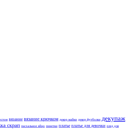
декупаж
вязание крючком
вязание
естом
декор майки
декор футболки
ка скрап
платье
платье для девочки
пасхальное яйцо
пинетки
плед для