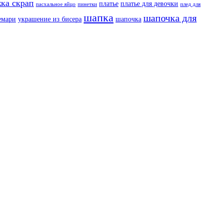
ка скрап
платье
платье для девочки
пасхальное яйцо
пинетки
плед для
шапка
шапочка для
емари
украшение из бисера
шапочка