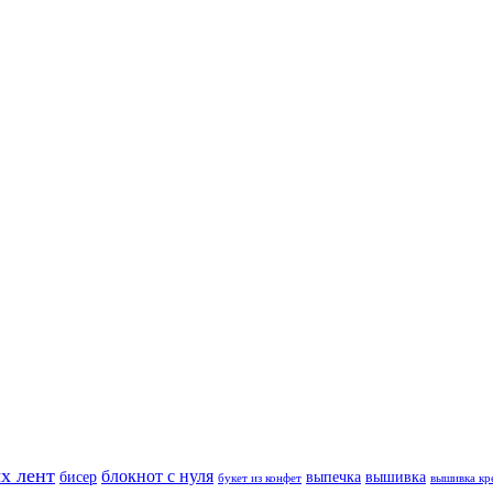
х лент
блокнот с нуля
бисер
выпечка
вышивка
букет из конфет
вышивка кр