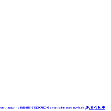
декупаж
вязание крючком
вязание
естом
декор майки
декор футболки