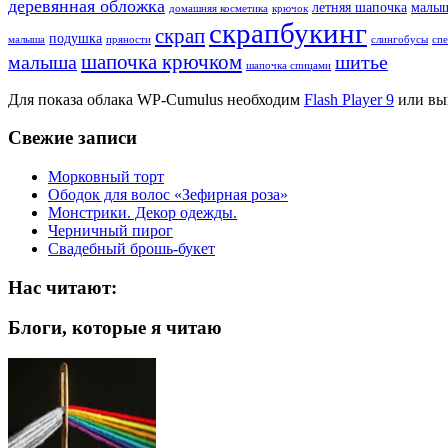
деревянная обложка
летняя шапочка
малы
домашняя косметика
крючок
скрапбукинг
скрап
подушка
малыша
пряности
слингобусы
сп
шапочка крючком
малыша
шитье
шапочка спицами
Для показа облака WP-Cumulus необходим
Flash Player 9
или вы
Свежие записи
Морковный торт
Ободок для волос «Зефирная роза»
Монстрики. Декор одежды.
Черничный пирог
Свадебный брошь-букет
Нас читают:
Блоги, которые я читаю