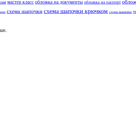
облож
мастер класс
обложка на документы
шам
обложка на паспорт
схема шапочки крючком
схема шапочки
т
еции
схемы вышивки
ше.