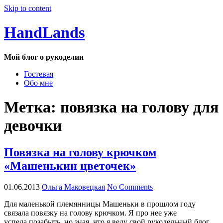
Skip to content
HandLands
Мой блог о рукоделии
Гостевая
Обо мне
Метка:
повязка на голову для
девочки
Повязка на голову крючком
«Машенькин цветочек»
01.06.2013
Ольга Маковецкая
No Comments
Для маленькой племянницы Машеньки в прошлом году
связала повязку на голову крючком. Я про нее уже
успела позабыть, но зная, что я веду свой рукодельный блог,