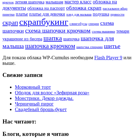
мастер класс
обложка на
летняя шапочка
малышам
крючок
обложка скрап
документы
обложка на паспорт
пасхальное яйцо
платье
платье для девочки
подушка
пинетки
плед для малыша
пряности
скрапбукинг
скрап
схема
слингобусы
специи
схема шапочки крючком
шапочки
темари
схемы вышивки
шапка
шапочка для
украшение из бисера
шапочка
шапочка крючком
малыша
шитье
шапочка спицами
Для показа облака WP-Cumulus необходим
Flash Player 9
или
выше.
Свежие записи
Морковный торт
Ободок для волос «Зефирная роза»
Монстрики. Декор одежды.
Черничный пирог
Свадебный брошь-букет
Нас читают:
Блоги, которые я читаю