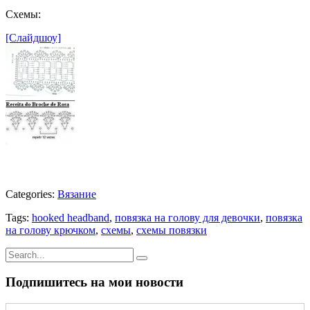
Схемы:
[Слайдшоу]
Categories:
Вязание
Tags:
hooked headband
,
повязка на голову для девочки
,
повязка
на голову крючком
,
схемы
,
схемы повязки
Подпишитесь на мои новости