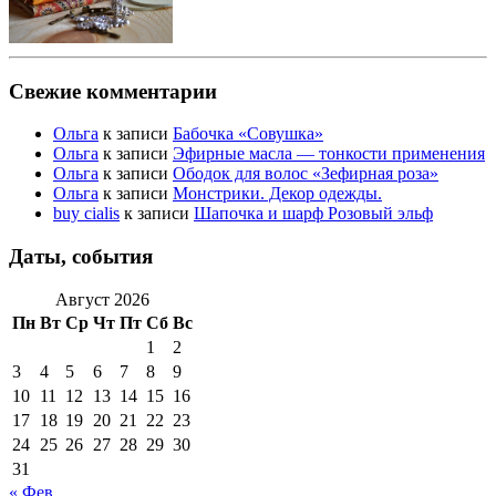
Свежие комментарии
Ольга
к записи
Бабочка «Совушка»
Ольга
к записи
Эфирные масла — тонкости применения
Ольга
к записи
Ободок для волос «Зефирная роза»
Ольга
к записи
Монстрики. Декор одежды.
buy cialis
к записи
Шапочка и шарф Розовый эльф
Даты, события
Август 2026
Пн
Вт
Ср
Чт
Пт
Сб
Вс
1
2
3
4
5
6
7
8
9
10
11
12
13
14
15
16
17
18
19
20
21
22
23
24
25
26
27
28
29
30
31
« Фев