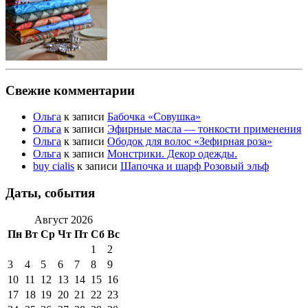
Свежие комментарии
Ольга
к записи
Бабочка «Совушка»
Ольга
к записи
Эфирные масла — тонкости применения
Ольга
к записи
Ободок для волос «Зефирная роза»
Ольга
к записи
Монстрики. Декор одежды.
buy cialis
к записи
Шапочка и шарф Розовый эльф
Даты, события
Август 2026
Пн
Вт
Ср
Чт
Пт
Сб
Вс
1
2
3
4
5
6
7
8
9
10
11
12
13
14
15
16
17
18
19
20
21
22
23