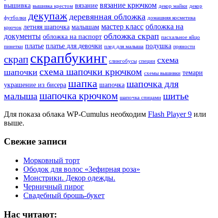
вязание крючком
вышивка
вязание
вышивка крестом
декор майки
декор
декупаж
деревянная обложка
футболки
домашняя косметика
мастер класс
обложка на
летняя шапочка
малышам
крючок
обложка скрап
документы
обложка на паспорт
пасхальное яйцо
платье
платье для девочки
подушка
пинетки
плед для малыша
пряности
скрапбукинг
скрап
схема
слингобусы
специи
схема шапочки крючком
шапочки
темари
схемы вышивки
шапка
шапочка для
украшение из бисера
шапочка
шапочка крючком
малыша
шитье
шапочка спицами
Для показа облака WP-Cumulus необходим
Flash Player 9
или
выше.
Свежие записи
Морковный торт
Ободок для волос «Зефирная роза»
Монстрики. Декор одежды.
Черничный пирог
Свадебный брошь-букет
Нас читают: