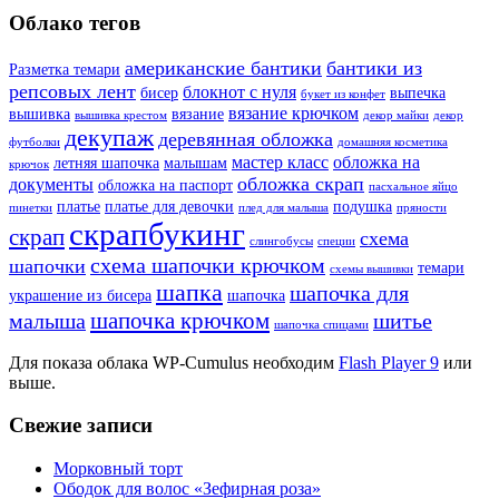
Облако тегов
американские бантики
бантики из
Разметка темари
репсовых лент
блокнот с нуля
бисер
выпечка
букет из конфет
вязание крючком
вышивка
вязание
вышивка крестом
декор майки
декор
декупаж
деревянная обложка
футболки
домашняя косметика
мастер класс
обложка на
летняя шапочка
малышам
крючок
обложка скрап
документы
обложка на паспорт
пасхальное яйцо
платье
платье для девочки
подушка
пинетки
плед для малыша
пряности
скрапбукинг
скрап
схема
слингобусы
специи
схема шапочки крючком
шапочки
темари
схемы вышивки
шапка
шапочка для
украшение из бисера
шапочка
шапочка крючком
малыша
шитье
шапочка спицами
Для показа облака WP-Cumulus необходим
Flash Player 9
или
выше.
Свежие записи
Морковный торт
Ободок для волос «Зефирная роза»