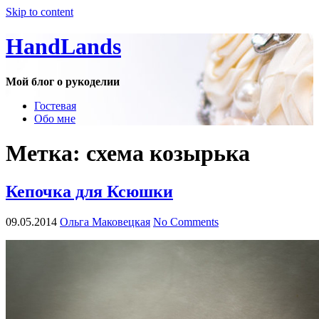
Skip to content
HandLands
Мой блог о рукоделии
Гостевая
Обо мне
Метка:
схема козырька
Кепочка для Ксюшки
09.05.2014
Ольга Маковецкая
No Comments