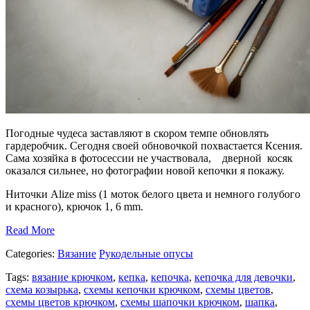
Погодные чудеса заставляют в скором темпе обновлять
гардеробчик. Сегодня своей обновочкой похвастается Ксения.
Сама хозяйка в фотосессии не участвовала, дверной косяк
оказался сильнее, но фотографии новой кепочки я покажу.
Ниточки Alize miss (1 моток белого цвета и немного голубого
и красного), крючок 1, 6 mm.
Read More
Categories:
Вязание
Рукодельные опусы
Tags:
вязание крючком
,
кепка
,
кепочка
,
кепочка для девочки
,
схема козырька
,
схемы кепочки крючком
,
схемы цветов
,
схемы цветов крючком
,
схемы шапочки крючком
,
шапка
,