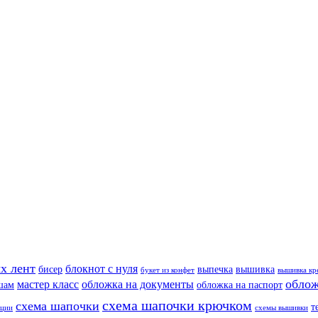
х лент
блокнот с нуля
бисер
выпечка
вышивка
букет из конфет
вышивка кр
облож
мастер класс
обложка на документы
шам
обложка на паспорт
схема шапочки крючком
схема шапочки
т
еции
схемы вышивки