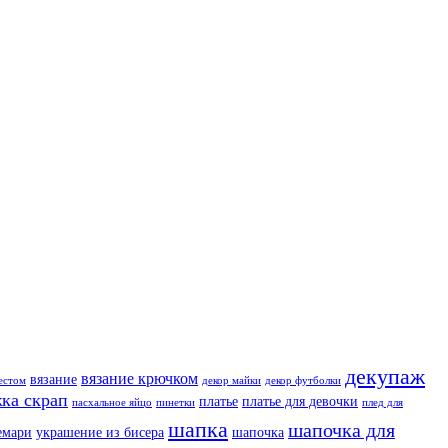
декупаж
вязание крючком
вязание
естом
декор майки
декор футболки
ка скрап
платье
платье для девочки
пасхальное яйцо
пинетки
плед для
шапка
шапочка для
емари
украшение из бисера
шапочка