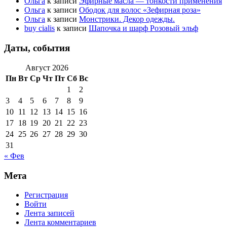
Ольга
к записи
Эфирные масла — тонкости применения
Ольга
к записи
Ободок для волос «Зефирная роза»
Ольга
к записи
Монстрики. Декор одежды.
buy cialis
к записи
Шапочка и шарф Розовый эльф
Даты, события
Август 2026
Пн
Вт
Ср
Чт
Пт
Сб
Вс
1
2
3
4
5
6
7
8
9
10
11
12
13
14
15
16
17
18
19
20
21
22
23
24
25
26
27
28
29
30
31
« Фев
Мета
Регистрация
Войти
Лента записей
Лента комментариев