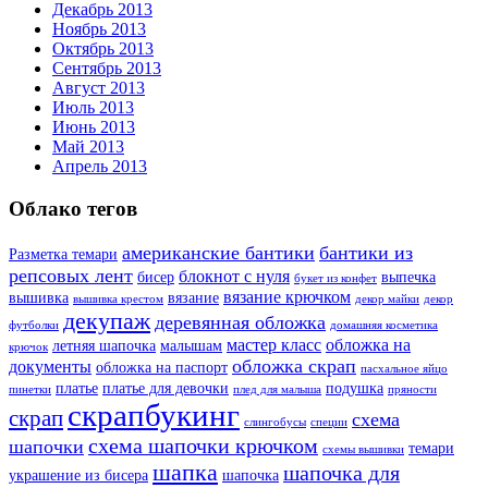
Декабрь 2013
Ноябрь 2013
Октябрь 2013
Сентябрь 2013
Август 2013
Июль 2013
Июнь 2013
Май 2013
Апрель 2013
Облако тегов
американские бантики
бантики из
Разметка темари
репсовых лент
блокнот с нуля
бисер
выпечка
букет из конфет
вязание крючком
вышивка
вязание
вышивка крестом
декор майки
декор
декупаж
деревянная обложка
футболки
домашняя косметика
мастер класс
обложка на
летняя шапочка
малышам
крючок
обложка скрап
документы
обложка на паспорт
пасхальное яйцо
платье
платье для девочки
подушка
пинетки
плед для малыша
пряности
скрапбукинг
скрап
схема
слингобусы
специи
схема шапочки крючком
шапочки
темари
схемы вышивки
шапка
шапочка для
украшение из бисера
шапочка