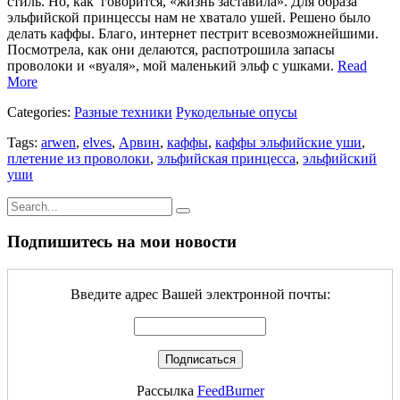
стиль. Но, как говорится, «жизнь заставила». Для образа
эльфийской принцессы нам не хватало ушей. Решено было
делать каффы. Благо, интернет пестрит всевозможнейшими.
Посмотрела, как они делаются, распотрошила запасы
проволоки и «вуаля», мой маленький эльф с ушками.
Read
More
Categories:
Разные техники
Рукодельные опусы
Tags:
arwen
,
elves
,
Арвин
,
каффы
,
каффы эльфийские уши
,
плетение из проволоки
,
эльфийская принцесса
,
эльфийский
уши
Подпишитесь на мои новости
Введите адрес Вашей электронной почты:
Рассылка
FeedBurner