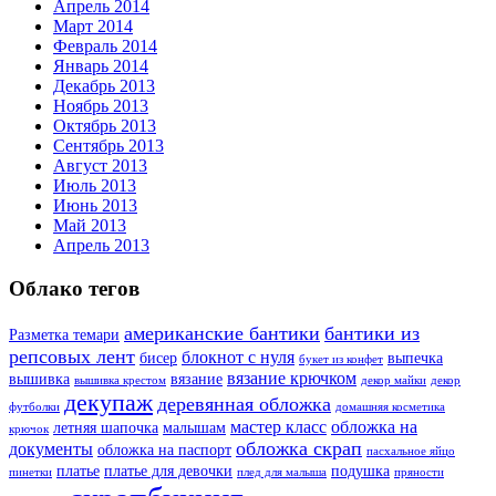
Апрель 2014
Март 2014
Февраль 2014
Январь 2014
Декабрь 2013
Ноябрь 2013
Октябрь 2013
Сентябрь 2013
Август 2013
Июль 2013
Июнь 2013
Май 2013
Апрель 2013
Облако тегов
американские бантики
бантики из
Разметка темари
репсовых лент
блокнот с нуля
бисер
выпечка
букет из конфет
вязание крючком
вышивка
вязание
вышивка крестом
декор майки
декор
декупаж
деревянная обложка
футболки
домашняя косметика
мастер класс
обложка на
летняя шапочка
малышам
крючок
обложка скрап
документы
обложка на паспорт
пасхальное яйцо
платье
платье для девочки
подушка
пинетки
плед для малыша
пряности