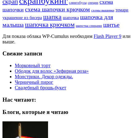
скрапбукинг
скрап
схема
слингобусы
специи
схема шапочки крючком
шапочки
темари
схемы вышивки
шапка
шапочка для
украшение из бисера
шапочка
шапочка крючком
малыша
шитье
шапочка спицами
Для показа облака WP-Cumulus необходим
Flash Player 9
или
выше.
Свежие записи
Морковный торт
Ободок для волос «Зефирная роза»
Монстрики. Декор одежды.
Черничный пирог
Свадебный брошь-букет
Нас читают:
Блоги, которые я читаю