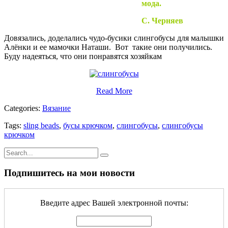
мода.
С. Черняев
Довязались, доделались чудо-бусики слингобусы для малышки
Алёнки и ее мамочки Наташи. Вот такие они получились.
Буду надеяться, что они понравятся хозяйкам
Read More
Categories:
Вязание
Tags:
sling beads
,
бусы крючком
,
слингобусы
,
слингобусы
крючком
Подпишитесь на мои новости
Введите адрес Вашей электронной почты: