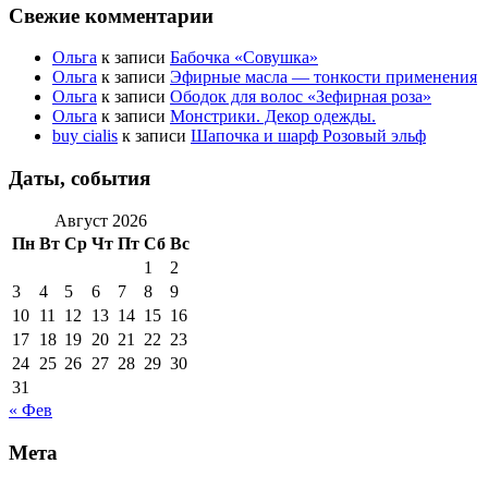
Свежие комментарии
Ольга
к записи
Бабочка «Совушка»
Ольга
к записи
Эфирные масла — тонкости применения
Ольга
к записи
Ободок для волос «Зефирная роза»
Ольга
к записи
Монстрики. Декор одежды.
buy cialis
к записи
Шапочка и шарф Розовый эльф
Даты, события
Август 2026
Пн
Вт
Ср
Чт
Пт
Сб
Вс
1
2
3
4
5
6
7
8
9
10
11
12
13
14
15
16
17
18
19
20
21
22
23
24
25
26
27
28
29
30
31
« Фев
Мета