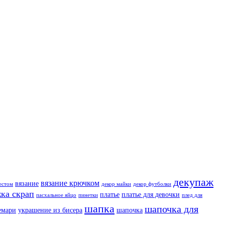
декупаж
вязание крючком
вязание
естом
декор майки
декор футболки
ка скрап
платье
платье для девочки
пасхальное яйцо
пинетки
плед для
шапка
шапочка для
емари
украшение из бисера
шапочка