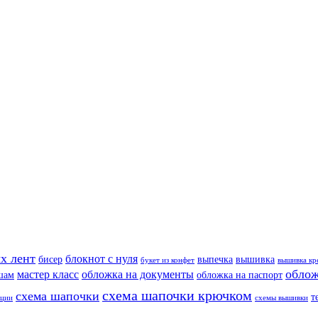
х лент
блокнот с нуля
бисер
выпечка
вышивка
букет из конфет
вышивка кр
облож
мастер класс
обложка на документы
шам
обложка на паспорт
схема шапочки крючком
схема шапочки
т
еции
схемы вышивки