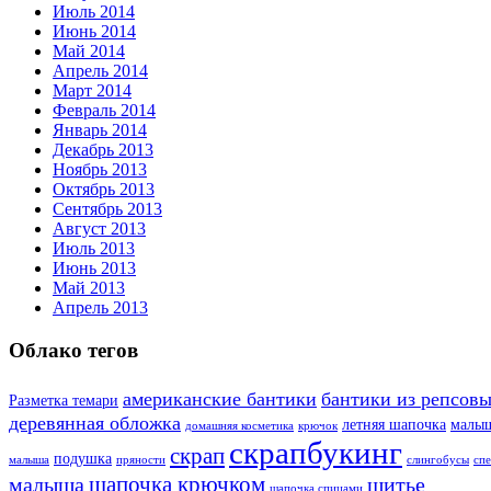
Июль 2014
Июнь 2014
Май 2014
Апрель 2014
Март 2014
Февраль 2014
Январь 2014
Декабрь 2013
Ноябрь 2013
Октябрь 2013
Сентябрь 2013
Август 2013
Июль 2013
Июнь 2013
Май 2013
Апрель 2013
Облако тегов
американские бантики
бантики из репсовы
Разметка темари
деревянная обложка
летняя шапочка
малы
домашняя косметика
крючок
скрапбукинг
скрап
подушка
малыша
пряности
слингобусы
сп
шапочка крючком
малыша
шитье
шапочка спицами