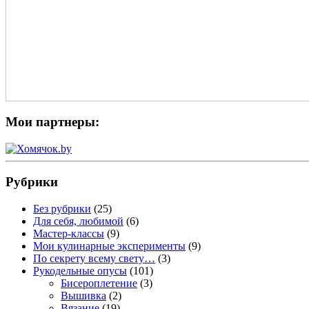
Мои партнеры:
Рубрики
Без рубрики
(25)
Для себя, любимой
(6)
Мастер-классы
(9)
Мои кулинарные эксперименты
(9)
По секрету всему свету…
(3)
Рукодельные опусы
(101)
Бисероплетение
(3)
Вышивка
(2)
Вязание
(19)