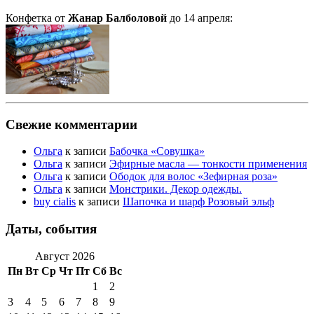
Конфетка от
Жанар Балболовой
до 14 апреля:
Свежие комментарии
Ольга
к записи
Бабочка «Совушка»
Ольга
к записи
Эфирные масла — тонкости применения
Ольга
к записи
Ободок для волос «Зефирная роза»
Ольга
к записи
Монстрики. Декор одежды.
buy cialis
к записи
Шапочка и шарф Розовый эльф
Даты, события
Август 2026
Пн
Вт
Ср
Чт
Пт
Сб
Вс
1
2
3
4
5
6
7
8
9