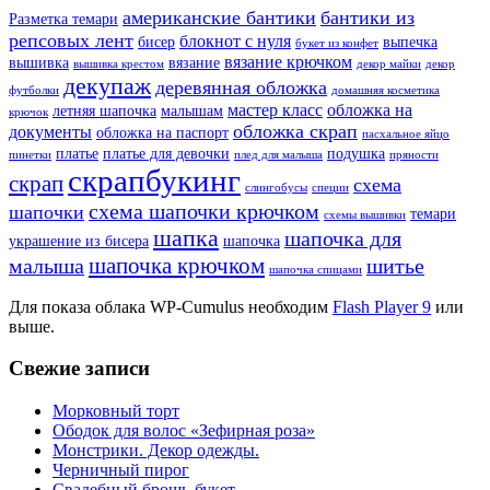
американские бантики
бантики из
Разметка темари
репсовых лент
блокнот с нуля
бисер
выпечка
букет из конфет
вязание крючком
вышивка
вязание
вышивка крестом
декор майки
декор
декупаж
деревянная обложка
футболки
домашняя косметика
мастер класс
обложка на
летняя шапочка
малышам
крючок
обложка скрап
документы
обложка на паспорт
пасхальное яйцо
платье
платье для девочки
подушка
пинетки
плед для малыша
пряности
скрапбукинг
скрап
схема
слингобусы
специи
схема шапочки крючком
шапочки
темари
схемы вышивки
шапка
шапочка для
украшение из бисера
шапочка
шапочка крючком
малыша
шитье
шапочка спицами
Для показа облака WP-Cumulus необходим
Flash Player 9
или
выше.
Свежие записи
Морковный торт
Ободок для волос «Зефирная роза»
Монстрики. Декор одежды.
Черничный пирог
Свадебный брошь-букет