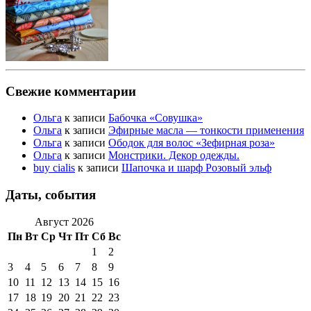
Свежие комментарии
Ольга
к записи
Бабочка «Совушка»
Ольга
к записи
Эфирные масла — тонкости применения
Ольга
к записи
Ободок для волос «Зефирная роза»
Ольга
к записи
Монстрики. Декор одежды.
buy cialis
к записи
Шапочка и шарф Розовый эльф
Даты, события
Август 2026
Пн
Вт
Ср
Чт
Пт
Сб
Вс
1
2
3
4
5
6
7
8
9
10
11
12
13
14
15
16
17
18
19
20
21
22
23