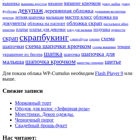
вязание крючком
вышивка
вязание
вышивка крестом
декор майки
декор
декупаж
деревянная обложка
футболки
домашняя косметика
мастер класс
обложка на
летняя шапочка
малышам
крючок
обложка скрап
документы
обложка на паспорт
пасхальное яйцо
платье
платье для девочки
подушка
пинетки
плед для малыша
пряности
скрапбукинг
скрап
схема
слингобусы
специи
схема шапочки крючком
шапочки
темари
схемы вышивки
шапка
шапочка для
украшение из бисера
шапочка
шапочка крючком
малыша
шитье
шапочка спицами
Для показа облака WP-Cumulus необходим
Flash Player 9
или
выше.
Свежие записи
Морковный торт
Ободок для волос «Зефирная роза»
Монстрики. Декор одежды.
Черничный пирог
Свадебный брошь-букет
Нас читают: