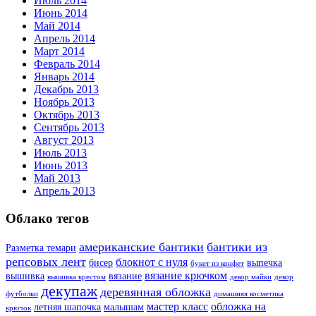
Июль 2014
Июнь 2014
Май 2014
Апрель 2014
Март 2014
Февраль 2014
Январь 2014
Декабрь 2013
Ноябрь 2013
Октябрь 2013
Сентябрь 2013
Август 2013
Июль 2013
Июнь 2013
Май 2013
Апрель 2013
Облако тегов
американские бантики
бантики из
Разметка темари
репсовых лент
блокнот с нуля
бисер
выпечка
букет из конфет
вязание крючком
вышивка
вязание
вышивка крестом
декор майки
декор
декупаж
деревянная обложка
футболки
домашняя косметика
мастер класс
обложка на
летняя шапочка
малышам
крючок