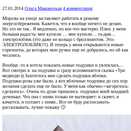
27.01.2014
Ольга Маковецкая
4 комментария
Морозы на улице заставляют работать в режиме
энергосбережения. Кажется, что я вообще ничего не делаю.
Но это не так.. Я медленно, но кое-что мастерю. Плюс у меня
большая радость: мне купили … мне купили… та-дам…
электролобзик (это даже не кольцо с бриллиантом. Это-
ЭЛЕКТРОЛОБЗИК!!!). И теперь у меня открываются новые
горизонты, до которых мои ручки еще не добрались, но ой как
чесались.
Вообще -то я хотела показать новые подушки и увлеклась…
Вот смотрю я на подушки и сразу вспоминается сказка «Три
медведя»)) Захотелось мне сделать подушки-яблоки.
Подушки-розы уже были, а вот яблочные подушки до сих пор
желания сделать еще не было. У меня как обычно-«загорелось-
сделалось». Очень по душе пришлись подушки моей младшей
доченьке. Что она с ними только не вытворяет: и скачет, и
качается, и ползает с ними.. Все не буду расписывать-
рассказывать, лучше покажу 🙂