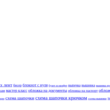
х лент
блокнот с нуля
бисер
выпечка
вышивка
букет из конфет
вышивка кр
облож
мастер класс
обложка на документы
шам
обложка на паспорт
схема шапочки крючком
схема шапочки
т
еции
схемы вышивки