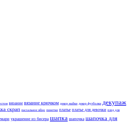
декупаж
вязание крючком
вязание
естом
декор майки
декор футболки
ка скрап
платье
платье для девочки
пасхальное яйцо
пинетки
плед для
шапка
шапочка для
емари
украшение из бисера
шапочка