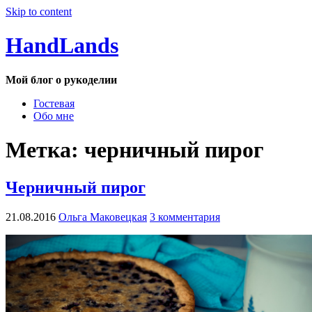
Skip to content
HandLands
Мой блог о рукоделии
Гостевая
Обо мне
Метка:
черничный пирог
Черничный пирог
21.08.2016
Ольга Маковецкая
3 комментария