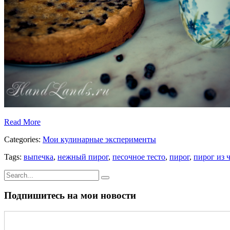
Read More
Categories:
Мои кулинарные эксперименты
Tags:
выпечка
,
нежный пирог
,
песочное тесто
,
пирог
,
пирог из 
Подпишитесь на мои новости