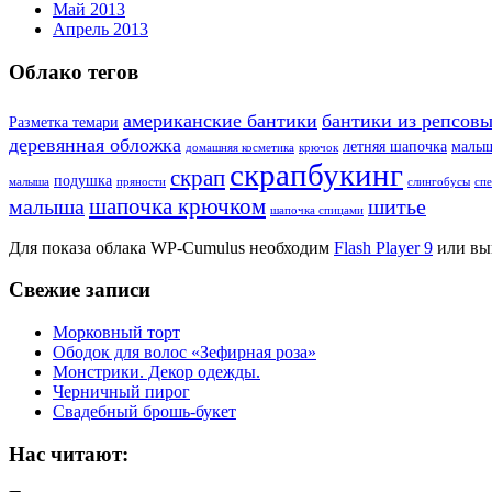
Май 2013
Апрель 2013
Облако тегов
американские бантики
бантики из репсовы
Разметка темари
деревянная обложка
летняя шапочка
малы
домашняя косметика
крючок
скрапбукинг
скрап
подушка
малыша
пряности
слингобусы
сп
шапочка крючком
малыша
шитье
шапочка спицами
Для показа облака WP-Cumulus необходим
Flash Player 9
или вы
Свежие записи
Морковный торт
Ободок для волос «Зефирная роза»
Монстрики. Декор одежды.
Черничный пирог
Свадебный брошь-букет
Нас читают: