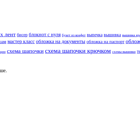
х лент
блокнот с нуля
бисер
выпечка
вышивка
букет из конфет
вышивка кр
облож
мастер класс
обложка на документы
шам
обложка на паспорт
схема шапочки крючком
схема шапочки
т
еции
схемы вышивки
ше.