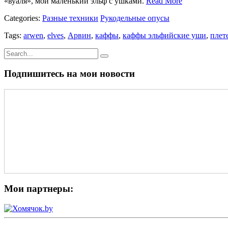
«вуаля», мой маленький эльф с ушками.
Read More
Categories:
Разные техники
Рукодельные опусы
Tags:
arwen
,
elves
,
Арвин
,
каффы
,
каффы эльфийские уши
,
плет
Подпишитесь на мои новости
Мои партнеры: