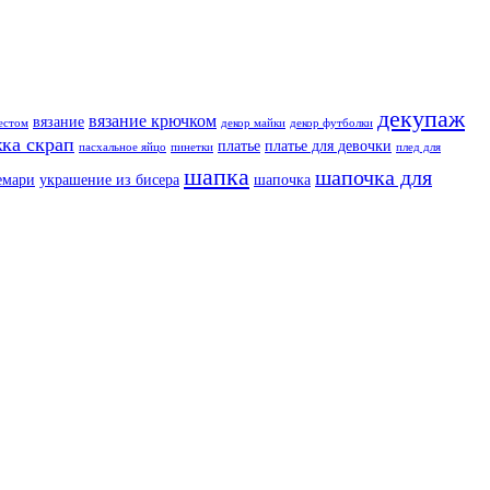
декупаж
вязание крючком
вязание
естом
декор майки
декор футболки
ка скрап
платье
платье для девочки
пасхальное яйцо
пинетки
плед для
шапка
шапочка для
емари
украшение из бисера
шапочка