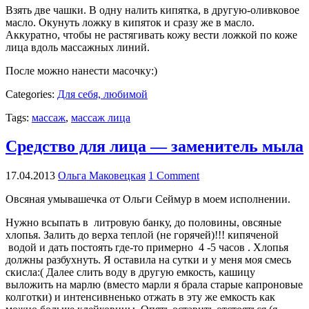
Взять две чашки. В одну налить кипятка, в другую-оливковое
масло. Окунуть ложку в кипяток и сразу же в масло.
Аккуратно, чтобы не растягивать кожу вести ложкой по коже
лица вдоль массажных линий.
После можно нанести масочку:)
Categories:
Для себя, любимой
Tags:
массаж
,
массаж лица
Средство для лица — заменитель мыла
17.04.2013
Ольга Маковецкая
1 Comment
Овсяная умывашечка от Ольги Сеймур в моем исполнении.
Нужно всыпать в литровую банку, до половины, овсяные
хлопья. Залить до верха теплой (не горячей)!!! кипяченой
водой и дать постоять где-то примерно 4 -5 часов . Хлопья
должны разбухнуть. Я оставила на сутки и у меня моя смесь
скисла:( Далее слить воду в другую емкость, кашицу
выложить на марлю (вместо марли я брала старые капроновые
колготки) и интенсивненько отжать в эту же емкость как