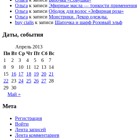
Ольга
к записи
Эфирные масла — тонкости применения
Ольга
к записи
Ободок для волос «Зефирная роза»
Ольга
к записи
Монстрики. Декор одежды.
buy cialis
к записи
Шапочка и шарф Розовый эльф
Даты, события
Апрель 2013
Пн
Вт
Ср
Чт
Пт
Сб
Вс
1
2
3
4
5
6
7
8
9
10
11
12
13
14
15
16
17
18
19
20
21
22
23
24
25
26
27
28
29
30
Май »
Мета
Регистрация
Войти
Лента записей
Лента комментариев