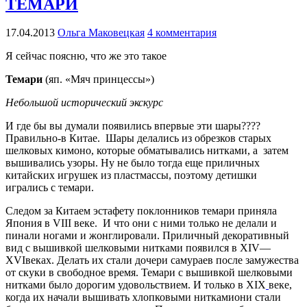
ТЕМАРИ
17.04.2013
Ольга Маковецкая
4 комментария
Я сейчас поясню, что же это такое
Темари
(яп. «Мяч принцессы»)
Небольшой исторический экскурс
И где бы вы думали появились впервые эти шары????
Правильно-в Китае. Шары делались из обрезков старых
шелковых кимоно, которые обматывались нитками, а затем
вышивались узоры. Ну не было тогда еще приличных
китайских игрушек из пластмассы, поэтому детишки
игрались с темари.
Следом за Китаем эстафету поклонников темари приняла
Япония в VIII веке. И что они с ними только не делали и
пинали ногами и жонглировали. Приличный декоративный
вид с вышивкой шелковыми нитками появился в XIV—
XVIвеках. Делать их стали дочери самураев после замужества
от скуки в свободное время. Темари с вышивкой шелковыми
нитками было дорогим удовольствием. И только в
XIX
веке,
когда их начали вышивать хлопковыми ниткамиони стали