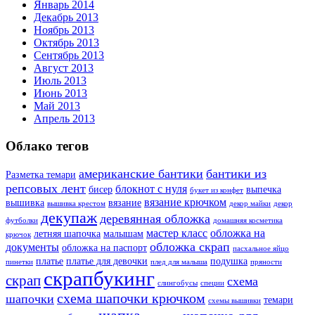
Январь 2014
Декабрь 2013
Ноябрь 2013
Октябрь 2013
Сентябрь 2013
Август 2013
Июль 2013
Июнь 2013
Май 2013
Апрель 2013
Облако тегов
американские бантики
бантики из
Разметка темари
репсовых лент
блокнот с нуля
бисер
выпечка
букет из конфет
вязание крючком
вышивка
вязание
вышивка крестом
декор майки
декор
декупаж
деревянная обложка
футболки
домашняя косметика
мастер класс
обложка на
летняя шапочка
малышам
крючок
обложка скрап
документы
обложка на паспорт
пасхальное яйцо
платье
платье для девочки
подушка
пинетки
плед для малыша
пряности
скрапбукинг
скрап
схема
слингобусы
специи
схема шапочки крючком
шапочки
темари
схемы вышивки