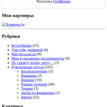
Рассылка
FeedBurner
Мои партнеры:
Рубрики
Без рубрики
(25)
Для себя, любимой
(6)
Мастер-классы
(9)
Мои кулинарные эксперименты
(9)
По секрету всему свету…
(3)
Рукодельные опусы
(101)
Бисероплетение
(3)
Вышивка
(2)
Вязание
(19)
Разные техники
(49)
Темари
(3)
цветы из фоамирана
(2)
Шитье
(22)
Картинки