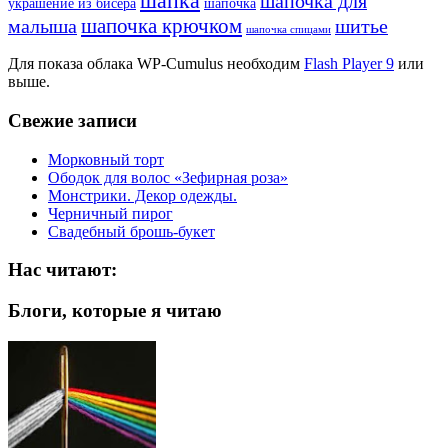
шапка
шапочка для
украшение из бисера
шапочка
шапочка крючком
малыша
шитье
шапочка спицами
Для показа облака WP-Cumulus необходим
Flash Player 9
или
выше.
Свежие записи
Морковный торт
Ободок для волос «Зефирная роза»
Монстрики. Декор одежды.
Черничный пирог
Свадебный брошь-букет
Нас читают:
Блоги, которые я читаю