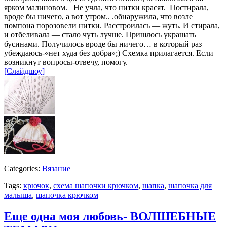
ярком малиновом. Не учла, что нитки красят. Постирала,
вроде бы ничего, а вот утром.. .обнаружила, что возле
помпона порозовели нитки. Расстроилась — жуть. И стирала,
и отбеливала — стало чуть лучше. Пришлось украшать
бусинами. Получилось вроде бы ничего… в который раз
убеждаюсь-«нет худа без добра»;) Схемка прилагается. Если
возникнут вопросы-отвечу, помогу.
[Слайдшоу]
Categories:
Вязание
Tags:
крючок
,
схема шапочки крючком
,
шапка
,
шапочка для
малыша
,
шапочка крючком
Еще одна моя любовь- ВОЛШЕБНЫЕ