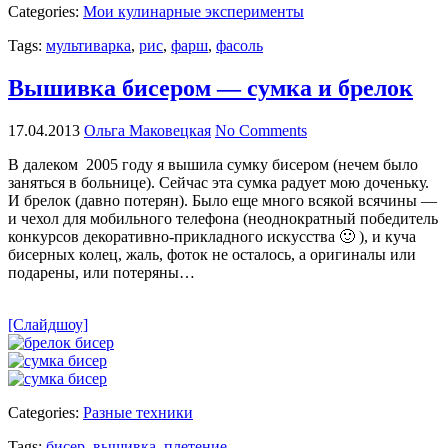
Categories:
Мои кулинарные эксперименты
Tags:
мультиварка
,
рис
,
фарш
,
фасоль
Вышивка бисером — сумка и брелок
17.04.2013
Ольга Маковецкая
No Comments
В далеком 2005 году я вышила сумку бисером (нечем было
заняться в больнице). Сейчас эта сумка радует мою доченьку.
И брелок (давно потерян). Было еще много всякой всячины —
и чехол для мобильного телефона (неоднократный победитель
конкурсов декоративно-прикладного искусства 🙂 ), и куча
бисерных колец, жаль, фоток не осталось, а оригиналы или
подарены, или потеряны…
[Слайдшоу]
Categories:
Разные техники
Tags:
бисер
,
вышивка
,
плетение