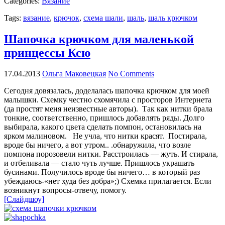
Categories:
Вязание
Tags:
вязание
,
крючок
,
схема шали
,
шаль
,
шаль крючком
Шапочка крючком для маленькой
принцессы Ксю
17.04.2013
Ольга Маковецкая
No Comments
Сегодня довязалась, доделалась шапочка крючком для моей
малышки. Схемку честно схомячила с просторов Интернета
(да простят меня неизвестные авторы). Так как нитки брала
тонкие, соответственно, пришлось добавлять ряды. Долго
выбирала, какого цвета сделать помпон, остановилась на
ярком малиновом. Не учла, что нитки красят. Постирала,
вроде бы ничего, а вот утром.. .обнаружила, что возле
помпона порозовели нитки. Расстроилась — жуть. И стирала,
и отбеливала — стало чуть лучше. Пришлось украшать
бусинами. Получилось вроде бы ничего… в который раз
убеждаюсь-«нет худа без добра»;) Схемка прилагается. Если
возникнут вопросы-отвечу, помогу.
[Слайдшоу]