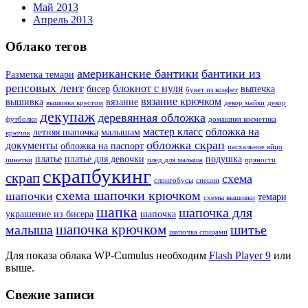
Май 2013
Апрель 2013
Облако тегов
американские бантики
бантики из
Разметка темари
репсовых лент
блокнот с нуля
бисер
выпечка
букет из конфет
вязание крючком
вышивка
вязание
вышивка крестом
декор майки
декор
декупаж
деревянная обложка
футболки
домашняя косметика
мастер класс
обложка на
летняя шапочка
малышам
крючок
обложка скрап
документы
обложка на паспорт
пасхальное яйцо
платье
платье для девочки
подушка
пинетки
плед для малыша
пряности
скрапбукинг
скрап
схема
слингобусы
специи
схема шапочки крючком
шапочки
темари
схемы вышивки
шапка
шапочка для
украшение из бисера
шапочка
шапочка крючком
малыша
шитье
шапочка спицами
Для показа облака WP-Cumulus необходим
Flash Player 9
или
выше.
Свежие записи