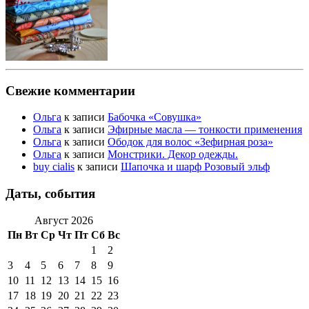
Свежие комментарии
Ольга
к записи
Бабочка «Совушка»
Ольга
к записи
Эфирные масла — тонкости применения
Ольга
к записи
Ободок для волос «Зефирная роза»
Ольга
к записи
Монстрики. Декор одежды.
buy cialis
к записи
Шапочка и шарф Розовый эльф
Даты, события
Август 2026
Пн
Вт
Ср
Чт
Пт
Сб
Вс
1
2
3
4
5
6
7
8
9
10
11
12
13
14
15
16
17
18
19
20
21
22
23