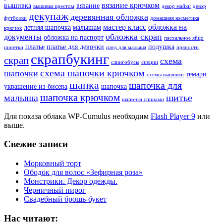
вязание крючком
вышивка
вязание
вышивка крестом
декор майки
декор
декупаж
деревянная обложка
футболки
домашняя косметика
мастер класс
обложка на
летняя шапочка
малышам
крючок
обложка скрап
документы
обложка на паспорт
пасхальное яйцо
платье
платье для девочки
подушка
пинетки
плед для малыша
пряности
скрапбукинг
скрап
схема
слингобусы
специи
схема шапочки крючком
шапочки
темари
схемы вышивки
шапка
шапочка для
украшение из бисера
шапочка
шапочка крючком
малыша
шитье
шапочка спицами
Для показа облака WP-Cumulus необходим
Flash Player 9
или
выше.
Свежие записи
Морковный торт
Ободок для волос «Зефирная роза»
Монстрики. Декор одежды.
Черничный пирог
Свадебный брошь-букет
Нас читают: