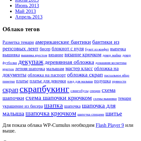
Июнь 2013
Май 2013
Апрель 2013
Облако тегов
американские бантики
бантики из
Разметка темари
репсовых лент
блокнот с нуля
бисер
выпечка
букет из конфет
вязание крючком
вышивка
вязание
вышивка крестом
декор майки
декор
декупаж
деревянная обложка
футболки
домашняя косметика
мастер класс
обложка на
летняя шапочка
малышам
крючок
обложка скрап
документы
обложка на паспорт
пасхальное яйцо
платье
платье для девочки
подушка
пинетки
плед для малыша
пряности
скрапбукинг
скрап
схема
слингобусы
специи
схема шапочки крючком
шапочки
темари
схемы вышивки
шапка
шапочка для
украшение из бисера
шапочка
шапочка крючком
малыша
шитье
шапочка спицами
Для показа облака WP-Cumulus необходим
Flash Player 9
или
выше.