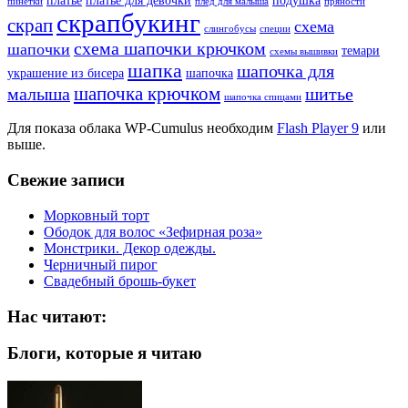
платье
платье для девочки
подушка
пинетки
плед для малыша
пряности
скрапбукинг
скрап
схема
слингобусы
специи
схема шапочки крючком
шапочки
темари
схемы вышивки
шапка
шапочка для
украшение из бисера
шапочка
шапочка крючком
малыша
шитье
шапочка спицами
Для показа облака WP-Cumulus необходим
Flash Player 9
или
выше.
Свежие записи
Морковный торт
Ободок для волос «Зефирная роза»
Монстрики. Декор одежды.
Черничный пирог
Свадебный брошь-букет
Нас читают:
Блоги, которые я читаю