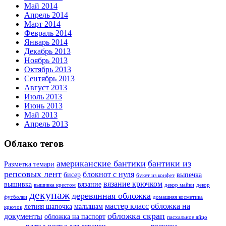
Май 2014
Апрель 2014
Март 2014
Февраль 2014
Январь 2014
Декабрь 2013
Ноябрь 2013
Октябрь 2013
Сентябрь 2013
Август 2013
Июль 2013
Июнь 2013
Май 2013
Апрель 2013
Облако тегов
американские бантики
бантики из
Разметка темари
репсовых лент
блокнот с нуля
бисер
выпечка
букет из конфет
вязание крючком
вышивка
вязание
вышивка крестом
декор майки
декор
декупаж
деревянная обложка
футболки
домашняя косметика
мастер класс
обложка на
летняя шапочка
малышам
крючок
обложка скрап
документы
обложка на паспорт
пасхальное яйцо