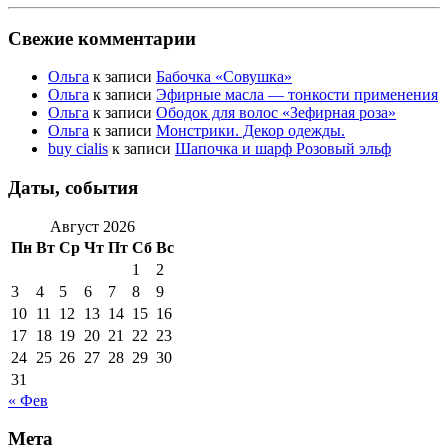
Свежие комментарии
Ольга
к записи
Бабочка «Совушка»
Ольга
к записи
Эфирные масла — тонкости применения
Ольга
к записи
Ободок для волос «Зефирная роза»
Ольга
к записи
Монстрики. Декор одежды.
buy cialis
к записи
Шапочка и шарф Розовый эльф
Даты, события
Август 2026
Пн
Вт
Ср
Чт
Пт
Сб
Вс
1
2
3
4
5
6
7
8
9
10
11
12
13
14
15
16
17
18
19
20
21
22
23
24
25
26
27
28
29
30
31
« Фев
Мета