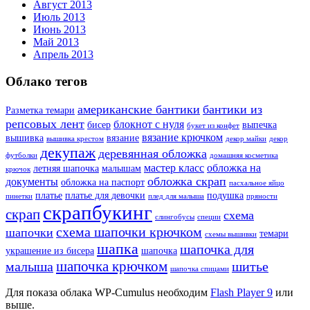
Август 2013
Июль 2013
Июнь 2013
Май 2013
Апрель 2013
Облако тегов
американские бантики
бантики из
Разметка темари
репсовых лент
блокнот с нуля
бисер
выпечка
букет из конфет
вязание крючком
вышивка
вязание
вышивка крестом
декор майки
декор
декупаж
деревянная обложка
футболки
домашняя косметика
мастер класс
обложка на
летняя шапочка
малышам
крючок
обложка скрап
документы
обложка на паспорт
пасхальное яйцо
платье
платье для девочки
подушка
пинетки
плед для малыша
пряности
скрапбукинг
скрап
схема
слингобусы
специи
схема шапочки крючком
шапочки
темари
схемы вышивки
шапка
шапочка для
украшение из бисера
шапочка
шапочка крючком
малыша
шитье
шапочка спицами
Для показа облака WP-Cumulus необходим
Flash Player 9
или
выше.