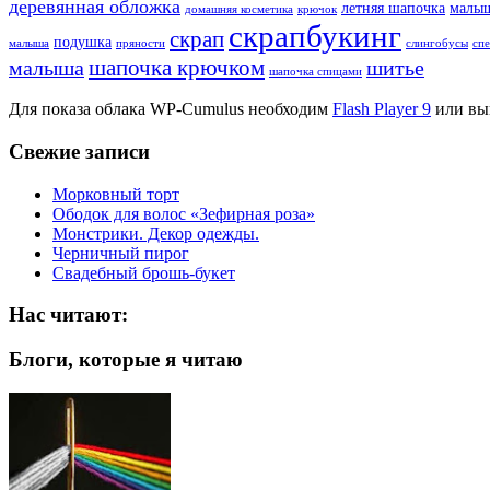
деревянная обложка
летняя шапочка
малы
домашняя косметика
крючок
скрапбукинг
скрап
подушка
малыша
пряности
слингобусы
сп
шапочка крючком
малыша
шитье
шапочка спицами
Для показа облака WP-Cumulus необходим
Flash Player 9
или вы
Свежие записи
Морковный торт
Ободок для волос «Зефирная роза»
Монстрики. Декор одежды.
Черничный пирог
Свадебный брошь-букет
Нас читают:
Блоги, которые я читаю