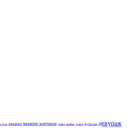
декупаж
вязание крючком
вязание
естом
декор майки
декор футболки