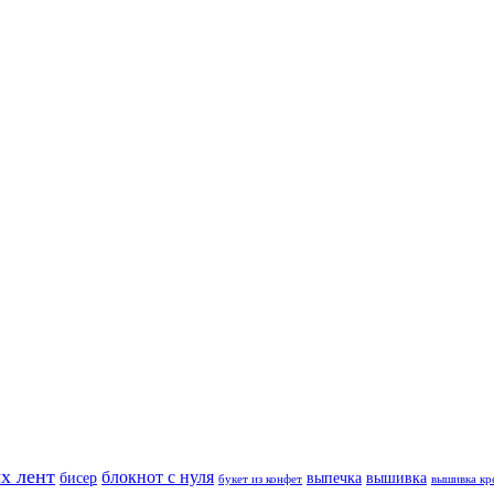
х лент
блокнот с нуля
бисер
выпечка
вышивка
букет из конфет
вышивка кр