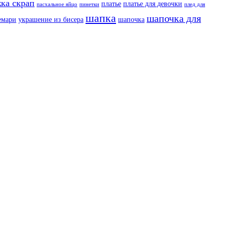
ка скрап
платье
платье для девочки
пасхальное яйцо
пинетки
плед для
шапка
шапочка для
емари
украшение из бисера
шапочка