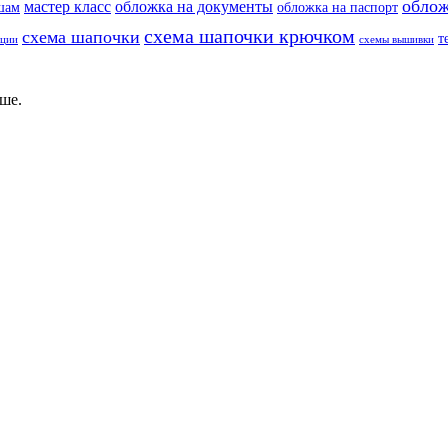
облож
мастер класс
обложка на документы
шам
обложка на паспорт
схема шапочки крючком
схема шапочки
т
еции
схемы вышивки
ше.