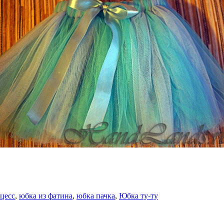
цесс
,
юбка из фатина
,
юбка пачка
,
Юбка ту-ту