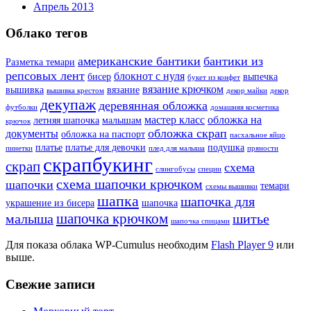
Апрель 2013
Облако тегов
американские бантики
бантики из
Разметка темари
репсовых лент
блокнот с нуля
бисер
выпечка
букет из конфет
вязание крючком
вышивка
вязание
вышивка крестом
декор майки
декор
декупаж
деревянная обложка
футболки
домашняя косметика
мастер класс
обложка на
летняя шапочка
малышам
крючок
обложка скрап
документы
обложка на паспорт
пасхальное яйцо
платье
платье для девочки
подушка
пинетки
плед для малыша
пряности
скрапбукинг
скрап
схема
слингобусы
специи
схема шапочки крючком
шапочки
темари
схемы вышивки
шапка
шапочка для
украшение из бисера
шапочка
шапочка крючком
малыша
шитье
шапочка спицами
Для показа облака WP-Cumulus необходим
Flash Player 9
или
выше.
Свежие записи