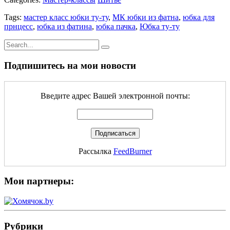
Tags:
мастер класс юбки ту-ту
,
МК юбки из фатна
,
юбка для
прнцесс
,
юбка из фатина
,
юбка пачка
,
Юбка ту-ту
Подпишитесь на мои новости
Введите адрес Вашей электронной почты:
Рассылка
FeedBurner
Мои партнеры:
Рубрики