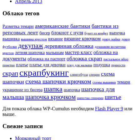
Апрель 2013
Облако тегов
американские бантики
бантики из
Разметка темари
репсовых лент
блокнот с нуля
бисер
выпечка
букет из конфет
вязание крючком
вышивка
вязание
вышивка крестом
декор майки
декор
декупаж
деревянная обложка
футболки
домашняя косметика
мастер класс
обложка на
летняя шапочка
малышам
крючок
обложка скрап
документы
обложка на паспорт
пасхальное яйцо
платье
платье для девочки
подушка
пинетки
плед для малыша
пряности
скрапбукинг
скрап
схема
слингобусы
специи
схема шапочки крючком
шапочки
темари
схемы вышивки
шапка
шапочка для
украшение из бисера
шапочка
шапочка крючком
малыша
шитье
шапочка спицами
Для показа облака WP-Cumulus необходим
Flash Player 9
или
выше.
Свежие записи
Морковный торт