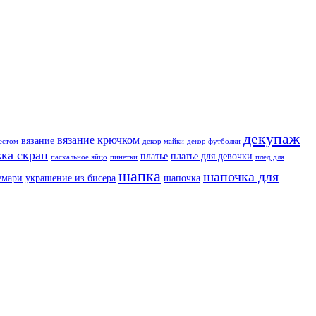
декупаж
вязание крючком
вязание
естом
декор майки
декор футболки
ка скрап
платье
платье для девочки
пасхальное яйцо
пинетки
плед для
шапка
шапочка для
емари
украшение из бисера
шапочка