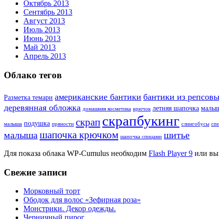
Октябрь 2013
Сентябрь 2013
Август 2013
Июль 2013
Июнь 2013
Май 2013
Апрель 2013
Облако тегов
американские бантики
бантики из репсовы
Разметка темари
деревянная обложка
летняя шапочка
малы
домашняя косметика
крючок
скрапбукинг
скрап
подушка
малыша
пряности
слингобусы
сп
шапочка крючком
малыша
шитье
шапочка спицами
Для показа облака WP-Cumulus необходим
Flash Player 9
или вы
Свежие записи
Морковный торт
Ободок для волос «Зефирная роза»
Монстрики. Декор одежды.
Черничный пирог