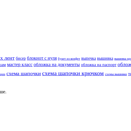
х лент
блокнот с нуля
бисер
выпечка
вышивка
букет из конфет
вышивка кр
облож
мастер класс
обложка на документы
шам
обложка на паспорт
схема шапочки крючком
схема шапочки
т
еции
схемы вышивки
ше.