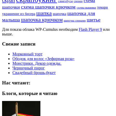
скрап
схема
слингобусы
специи
схема шапочки крючком
шапочки
темари
схемы вышивки
шапка
шапочка для
украшение из бисера
шапочка
шапочка крючком
малыша
шитье
шапочка спицами
Для показа облака WP-Cumulus необходим
Flash Player 9
или
выше.
Свежие записи
Морковный торт
Ободок для волос «Зефирная роза»
Монстрики. Декор одежды.
Черничный пирог
Свадебный брошь-букет
Нас читают:
Блоги, которые я читаю