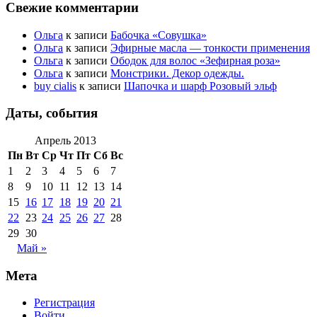
Свежие комментарии
Ольга
к записи
Бабочка «Совушка»
Ольга
к записи
Эфирные масла — тонкости применения
Ольга
к записи
Ободок для волос «Зефирная роза»
Ольга
к записи
Монстрики. Декор одежды.
buy cialis
к записи
Шапочка и шарф Розовый эльф
Даты, события
Апрель 2013
Пн
Вт
Ср
Чт
Пт
Сб
Вс
1
2
3
4
5
6
7
8
9
10
11
12
13
14
15
16
17
18
19
20
21
22
23
24
25
26
27
28
29
30
Май »
Мета
Регистрация
Войти