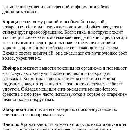
По мере поступления интересной информации я буду
дополнять запись.
Корица
делает кожу ровной и необычайно гладкой,
возвращает ей тонус, улучшает клеточный обмен веществ и
стимулирует кровообращение. Косметика, в которую входит
эта специя, оказывает омолаживающее действие. Средства для
тела помогают предотвратить появление «апельсиновой
корки», а кремы и мази обладают согревающим эффектом.
Входя в состав шампуней, она оказывает стимулирующее рост
волос, укрепляя их.
Имбирь
помогает вывести токсины из организма и повышает
его тонус, активно уничтожает целлюлит и сокращает
растяжки. Косметика с добавлением вытяжки из имбиря,
подтянет кожу, потерявшую эластичность и сделает ее более
упругой. Обладая мощным антиоксидантным свойством,
средства с имбирем часто используются в борьбе со старением
нежной кожи вокруг глаз.
Лавровый лист
, если его заварить, способен успокоить,
очистить и тонизировать кожу.
Ваниль
. Аромат ванили снимает усталость, накопившуюся за
день, а так же возвращает хорошее расположение духа.