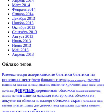
Апрель 2014
Март 2014
Февраль 2014
Январь 2014
Декабрь 2013
Ноябрь 2013
Октябрь 2013
Сентябрь 2013
Август 2013
Июль 2013
Июнь 2013
Май 2013
Апрель 2013
Облако тегов
американские бантики
бантики из
Разметка темари
репсовых лент
блокнот с нуля
бисер
выпечка
букет из конфет
вязание крючком
вышивка
вязание
вышивка крестом
декор майки
декор
декупаж
деревянная обложка
футболки
домашняя косметика
мастер класс
обложка на
летняя шапочка
малышам
крючок
обложка скрап
документы
обложка на паспорт
пасхальное яйцо
платье
платье для девочки
подушка
пинетки
плед для малыша
пряности
скрапбукинг