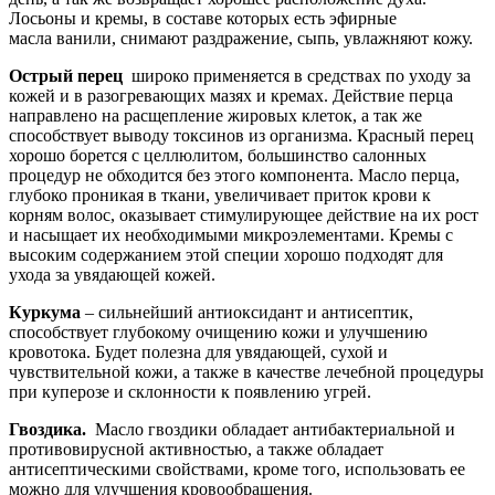
Лосьоны и кремы, в составе которых есть эфирные
масла ванили, снимают раздражение, сыпь, увлажняют кожу.
Острый перец
широко применяется в средствах по уходу за
кожей и в разогревающих мазях и кремах. Действие перца
направлено на расщепление жировых клеток, а так же
способствует выводу токсинов из организма. Красный перец
хорошо борется с целлюлитом, большинство салонных
процедур не обходится без этого компонента. Масло перца,
глубоко проникая в ткани, увеличивает приток крови к
корням волос, оказывает стимулирующее действие на их рост
и насыщает их необходимыми микроэлементами. Кремы с
высоким содержанием этой специи хорошо подходят для
ухода за увядающей кожей.
Куркума
– сильнейший антиоксидант и антисептик,
способствует глубокому очищению кожи и улучшению
кровотока. Будет полезна для увядающей, сухой и
чувствительной кожи, а также в качестве лечебной процедуры
при куперозе и склонности к появлению угрей.
Гвоздика.
Масло гвоздики обладает антибактериальной и
противовирусной активностью, а также обладает
антисептическими свойствами, кроме того, использовать ее
можно для улучшения кровообращения.