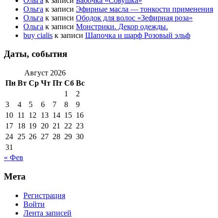
Ольга
к записи
Бабочка «Совушка»
Ольга
к записи
Эфирные масла — тонкости применения
Ольга
к записи
Ободок для волос «Зефирная роза»
Ольга
к записи
Монстрики. Декор одежды.
buy cialis
к записи
Шапочка и шарф Розовый эльф
Даты, события
Август 2026
Пн
Вт
Ср
Чт
Пт
Сб
Вс
1
2
3
4
5
6
7
8
9
10
11
12
13
14
15
16
17
18
19
20
21
22
23
24
25
26
27
28
29
30
31
« Фев
Мета
Регистрация
Войти
Лента записей