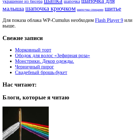
шапка
шапочка для
украшение из бисера
шапочка
шапочка крючком
малыша
шитье
шапочка спицами
Для показа облака WP-Cumulus необходим
Flash Player 9
или
выше.
Свежие записи
Морковный торт
Ободок для волос «Зефирная роза»
Монстрики. Декор одежды.
Черничный пирог
Свадебный брошь-букет
Нас читают:
Блоги, которые я читаю