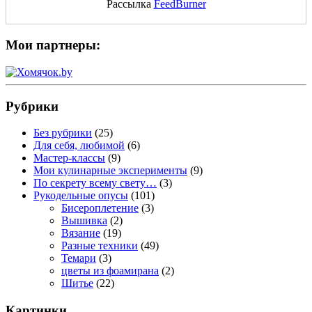
Рассылка
FeedBurner
Мои партнеры:
Рубрики
Без рубрики
(25)
Для себя, любимой
(6)
Мастер-классы
(9)
Мои кулинарные эксперименты
(9)
По секрету всему свету…
(3)
Рукодельные опусы
(101)
Бисероплетение
(3)
Вышивка
(2)
Вязание
(19)
Разные техники
(49)
Темари
(3)
цветы из фоамирана
(2)
Шитье
(22)
Картинки