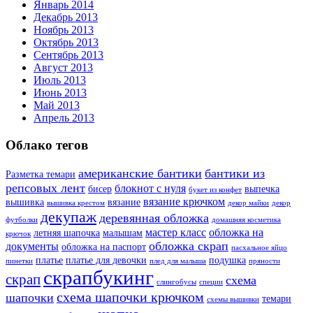
Январь 2014
Декабрь 2013
Ноябрь 2013
Октябрь 2013
Сентябрь 2013
Август 2013
Июль 2013
Июнь 2013
Май 2013
Апрель 2013
Облако тегов
американские бантики
бантики из
Разметка темари
репсовых лент
блокнот с нуля
бисер
выпечка
букет из конфет
вязание крючком
вышивка
вязание
вышивка крестом
декор майки
декор
декупаж
деревянная обложка
футболки
домашняя косметика
мастер класс
обложка на
летняя шапочка
малышам
крючок
обложка скрап
документы
обложка на паспорт
пасхальное яйцо
платье
платье для девочки
подушка
пинетки
плед для малыша
пряности
скрапбукинг
скрап
схема
слингобусы
специи
схема шапочки крючком
шапочки
темари
схемы вышивки