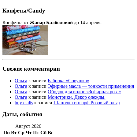
Конфеты/Candy
Конфетка от
Жанар Балболовой
до 14 апреля:
Свежие комментарии
Ольга
к записи
Бабочка «Совушка»
Ольга
к записи
Эфирные масла — тонкости применения
Ольга
к записи
Ободок для волос «Зефирная роза»
Ольга
к записи
Монстрики. Декор одежды.
buy cialis
к записи
Шапочка и шарф Розовый эльф
Даты, события
Август 2026
Пн
Вт
Ср
Чт
Пт
Сб
Вс