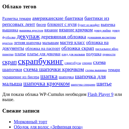
Облако тегов
американские бантики
бантики из
Разметка темари
репсовых лент
блокнот с нуля
бисер
выпечка
букет из конфет
вязание крючком
вышивка
вязание
вышивка крестом
декор майки
декор
декупаж
деревянная обложка
футболки
домашняя косметика
мастер класс
обложка на
летняя шапочка
малышам
крючок
обложка скрап
документы
обложка на паспорт
пасхальное яйцо
платье
платье для девочки
подушка
пинетки
плед для малыша
пряности
скрапбукинг
скрап
схема
слингобусы
специи
схема шапочки крючком
шапочки
темари
схемы вышивки
шапка
шапочка для
украшение из бисера
шапочка
шапочка крючком
малыша
шитье
шапочка спицами
Для показа облака WP-Cumulus необходим
Flash Player 9
или
выше.
Свежие записи
Морковный торт
Ободок для волос «Зефирная роза»