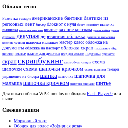
Облако тегов
американские бантики
бантики из
Разметка темари
репсовых лент
блокнот с нуля
бисер
выпечка
букет из конфет
вязание крючком
вышивка
вязание
вышивка крестом
декор майки
декор
декупаж
деревянная обложка
футболки
домашняя косметика
мастер класс
обложка на
летняя шапочка
малышам
крючок
обложка скрап
документы
обложка на паспорт
пасхальное яйцо
платье
платье для девочки
подушка
пинетки
плед для малыша
пряности
скрапбукинг
скрап
схема
слингобусы
специи
схема шапочки крючком
шапочки
темари
схемы вышивки
шапка
шапочка для
украшение из бисера
шапочка
шапочка крючком
малыша
шитье
шапочка спицами
Для показа облака WP-Cumulus необходим
Flash Player 9
или
выше.
Свежие записи
Морковный торт
Ободок для волос «Зефирная роза»