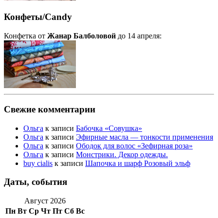
Конфеты/Candy
Конфетка от
Жанар Балболовой
до 14 апреля:
Свежие комментарии
Ольга
к записи
Бабочка «Совушка»
Ольга
к записи
Эфирные масла — тонкости применения
Ольга
к записи
Ободок для волос «Зефирная роза»
Ольга
к записи
Монстрики. Декор одежды.
buy cialis
к записи
Шапочка и шарф Розовый эльф
Даты, события
Август 2026
Пн
Вт
Ср
Чт
Пт
Сб
Вс