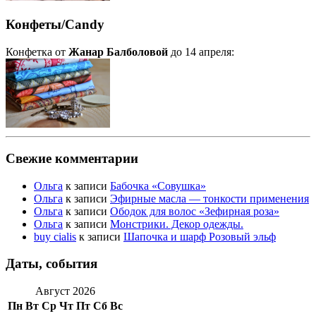
Конфеты/Candy
Конфетка от
Жанар Балболовой
до 14 апреля:
Свежие комментарии
Ольга
к записи
Бабочка «Совушка»
Ольга
к записи
Эфирные масла — тонкости применения
Ольга
к записи
Ободок для волос «Зефирная роза»
Ольга
к записи
Монстрики. Декор одежды.
buy cialis
к записи
Шапочка и шарф Розовый эльф
Даты, события
Август 2026
Пн
Вт
Ср
Чт
Пт
Сб
Вс