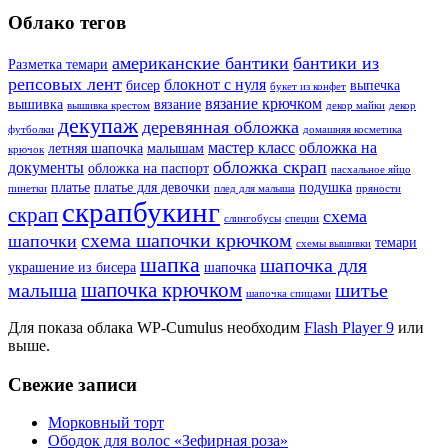
Облако тегов
американские бантики
бантики из
Разметка темари
репсовых лент
блокнот с нуля
бисер
выпечка
букет из конфет
вязание крючком
вышивка
вязание
вышивка крестом
декор майки
декор
декупаж
деревянная обложка
футболки
домашняя косметика
мастер класс
обложка на
летняя шапочка
малышам
крючок
обложка скрап
документы
обложка на паспорт
пасхальное яйцо
платье
платье для девочки
подушка
пинетки
плед для малыша
пряности
скрапбукинг
скрап
схема
слингобусы
специи
схема шапочки крючком
шапочки
темари
схемы вышивки
шапка
шапочка для
украшение из бисера
шапочка
шапочка крючком
малыша
шитье
шапочка спицами
Для показа облака WP-Cumulus необходим
Flash Player 9
или
выше.
Свежие записи
Морковный торт
Ободок для волос «Зефирная роза»