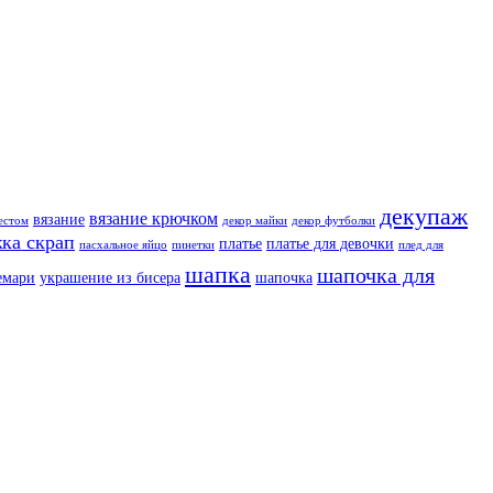
декупаж
вязание крючком
вязание
естом
декор майки
декор футболки
ка скрап
платье
платье для девочки
пасхальное яйцо
пинетки
плед для
шапка
шапочка для
емари
украшение из бисера
шапочка