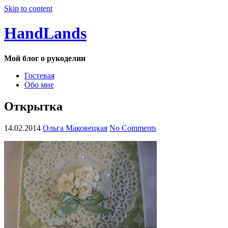
Skip to content
HandLands
Мой блог о рукоделии
Гостевая
Обо мне
Открытка
14.02.2014
Ольга Маковецкая
No Comments