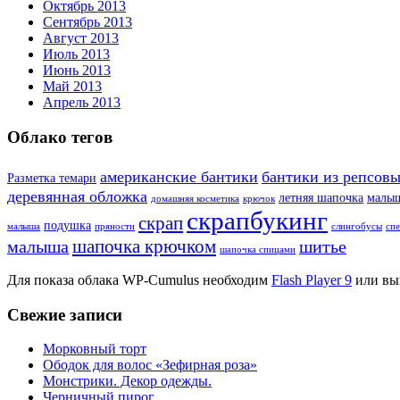
Октябрь 2013
Сентябрь 2013
Август 2013
Июль 2013
Июнь 2013
Май 2013
Апрель 2013
Облако тегов
американские бантики
бантики из репсовы
Разметка темари
деревянная обложка
летняя шапочка
малы
домашняя косметика
крючок
скрапбукинг
скрап
подушка
малыша
пряности
слингобусы
сп
шапочка крючком
малыша
шитье
шапочка спицами
Для показа облака WP-Cumulus необходим
Flash Player 9
или вы
Свежие записи
Морковный торт
Ободок для волос «Зефирная роза»
Монстрики. Декор одежды.
Черничный пирог