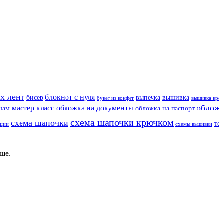
х лент
блокнот с нуля
бисер
выпечка
вышивка
букет из конфет
вышивка кр
облож
мастер класс
обложка на документы
шам
обложка на паспорт
схема шапочки крючком
схема шапочки
т
еции
схемы вышивки
ше.