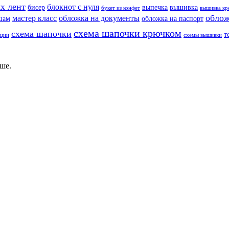
х лент
блокнот с нуля
бисер
выпечка
вышивка
букет из конфет
вышивка кр
облож
мастер класс
обложка на документы
шам
обложка на паспорт
схема шапочки крючком
схема шапочки
т
еции
схемы вышивки
ше.