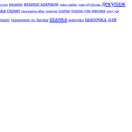
декупаж
вязание крючком
вязание
естом
декор майки
декор футболки
ка скрап
платье
платье для девочки
пасхальное яйцо
пинетки
плед для
шапка
шапочка для
емари
украшение из бисера
шапочка