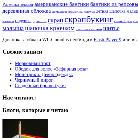
американские бантики
бантики из репсовы
Разметка темари
деревянная обложка
летняя шапочка
малы
домашняя косметика
крючок
скрапбукинг
скрап
подушка
малыша
пряности
слингобусы
сп
шапочка крючком
малыша
шитье
шапочка спицами
Для показа облака WP-Cumulus необходим
Flash Player 9
или вы
Свежие записи
Морковный торт
Ободок для волос «Зефирная роза»
Монстрики. Декор одежды.
Черничный пирог
Свадебный брошь-букет
Нас читают:
Блоги, которые я читаю