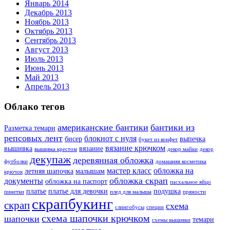
Январь 2014
Декабрь 2013
Ноябрь 2013
Октябрь 2013
Сентябрь 2013
Август 2013
Июль 2013
Июнь 2013
Май 2013
Апрель 2013
Облако тегов
американские бантики
бантики из
Разметка темари
репсовых лент
блокнот с нуля
бисер
выпечка
букет из конфет
вязание крючком
вышивка
вязание
вышивка крестом
декор майки
декор
декупаж
деревянная обложка
футболки
домашняя косметика
мастер класс
обложка на
летняя шапочка
малышам
крючок
обложка скрап
документы
обложка на паспорт
пасхальное яйцо
платье
платье для девочки
подушка
пинетки
плед для малыша
пряности
скрапбукинг
скрап
схема
слингобусы
специи
схема шапочки крючком
шапочки
темари
схемы вышивки