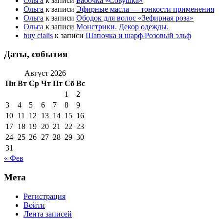
Ольга
к записи
Бабочка «Совушка»
Ольга
к записи
Эфирные масла — тонкости применения
Ольга
к записи
Ободок для волос «Зефирная роза»
Ольга
к записи
Монстрики. Декор одежды.
buy cialis
к записи
Шапочка и шарф Розовый эльф
Даты, события
Август 2026
Пн
Вт
Ср
Чт
Пт
Сб
Вс
1
2
3
4
5
6
7
8
9
10
11
12
13
14
15
16
17
18
19
20
21
22
23
24
25
26
27
28
29
30
31
« Фев
Мета
Регистрация
Войти
Лента записей