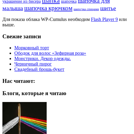
шапка
шапочка для
украшение из бисера
шапочка
шапочка крючком
малыша
шитье
шапочка спицами
Для показа облака WP-Cumulus необходим
Flash Player 9
или
выше.
Свежие записи
Морковный торт
Ободок для волос «Зефирная роза»
Монстрики. Декор одежды.
Черничный пирог
Свадебный брошь-букет
Нас читают:
Блоги, которые я читаю