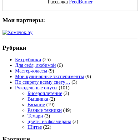
Рассылка
FeedBurner
Мои партнеры:
Рубрики
Без рубрики
(25)
Для себя, любимой
(6)
Мастер-классы
(9)
Мои кулинарные эксперименты
(9)
По секрету всему свету…
(3)
Рукодельные опусы
(101)
Бисероплетение
(3)
Вышивка
(2)
Вязание
(19)
Разные техники
(49)
Темари
(3)
цветы из фоамирана
(2)
Шитье
(22)
Картинки