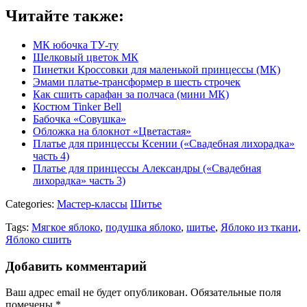
Читайте также:
МК юбочка ТУ-ту
Шелковый цветок МК
Пинетки Кроссовки для маленькой принцессы (МК)
Эмами платье-трансформер в шесть строчек
Как сшить сарафан за полчаса (мини МК)
Костюм Tinker Bell
Бабочка «Совушка»
Обложка на блокнот «Цветастая»
Платье для принцессы Ксении («Свадебная лихорадка»
часть 4)
Платье для принцессы Александры («Свадебная
лихорадка» часть 3)
Categories:
Мастер-классы
Шитье
Tags:
Мягкое яблоко
,
подушка яблоко
,
шитье
,
Яблоко из ткани
,
Яблоко сшить
Добавить комментарий
Ваш адрес email не будет опубликован.
Обязательные поля
помечены
*