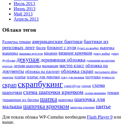
Июль 2013
Июнь 2013
Май 2013
Апрель 2013
Облако тегов
американские бантики
бантики из
Разметка темари
репсовых лент
блокнот с нуля
бисер
выпечка
букет из конфет
вязание крючком
вышивка
вязание
вышивка крестом
декор майки
декор
декупаж
деревянная обложка
футболки
домашняя косметика
мастер класс
обложка на
летняя шапочка
малышам
крючок
обложка скрап
документы
обложка на паспорт
пасхальное яйцо
платье
платье для девочки
подушка
пинетки
плед для малыша
пряности
скрапбукинг
скрап
схема
слингобусы
специи
схема шапочки крючком
шапочки
темари
схемы вышивки
шапка
шапочка для
украшение из бисера
шапочка
шапочка крючком
малыша
шитье
шапочка спицами
Для показа облака WP-Cumulus необходим
Flash Player 9
или
выше.