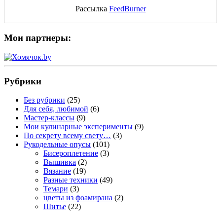
Рассылка
FeedBurner
Мои партнеры:
Рубрики
Без рубрики
(25)
Для себя, любимой
(6)
Мастер-классы
(9)
Мои кулинарные эксперименты
(9)
По секрету всему свету…
(3)
Рукодельные опусы
(101)
Бисероплетение
(3)
Вышивка
(2)
Вязание
(19)
Разные техники
(49)
Темари
(3)
цветы из фоамирана
(2)
Шитье
(22)