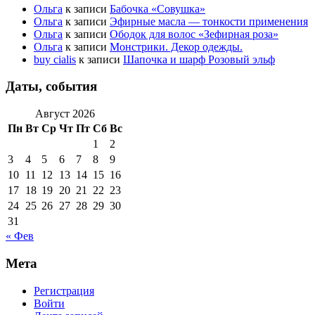
Ольга
к записи
Бабочка «Совушка»
Ольга
к записи
Эфирные масла — тонкости применения
Ольга
к записи
Ободок для волос «Зефирная роза»
Ольга
к записи
Монстрики. Декор одежды.
buy cialis
к записи
Шапочка и шарф Розовый эльф
Даты, события
Август 2026
Пн
Вт
Ср
Чт
Пт
Сб
Вс
1
2
3
4
5
6
7
8
9
10
11
12
13
14
15
16
17
18
19
20
21
22
23
24
25
26
27
28
29
30
31
« Фев
Мета
Регистрация
Войти