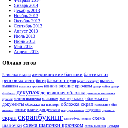
Февраль 2014
Январь 2014
Декабрь 2013
Ноябрь 2013
Октябрь 2013
Сентябрь 2013
Август 2013
Июль 2013
Июнь 2013
Май 2013
Апрель 2013
Облако тегов
американские бантики
бантики из
Разметка темари
репсовых лент
блокнот с нуля
бисер
выпечка
букет из конфет
вязание крючком
вышивка
вязание
вышивка крестом
декор майки
декор
декупаж
деревянная обложка
футболки
домашняя косметика
мастер класс
обложка на
летняя шапочка
малышам
крючок
обложка скрап
документы
обложка на паспорт
пасхальное яйцо
платье
платье для девочки
подушка
пинетки
плед для малыша
пряности
скрапбукинг
скрап
схема
слингобусы
специи
схема шапочки крючком
шапочки
темари
схемы вышивки