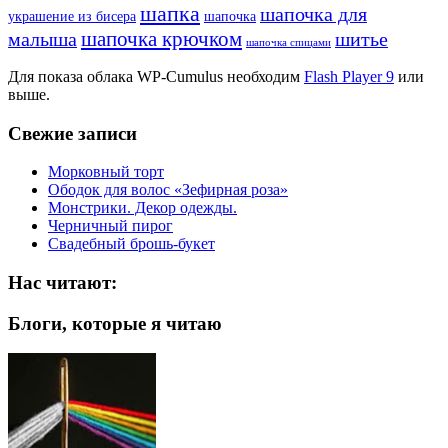
шапка
шапочка для
украшение из бисера
шапочка
шапочка крючком
малыша
шитье
шапочка спицами
Для показа облака WP-Cumulus необходим
Flash Player 9
или
выше.
Свежие записи
Морковный торт
Ободок для волос «Зефирная роза»
Монстрики. Декор одежды.
Черничный пирог
Свадебный брошь-букет
Нас читают:
Блоги, которые я читаю