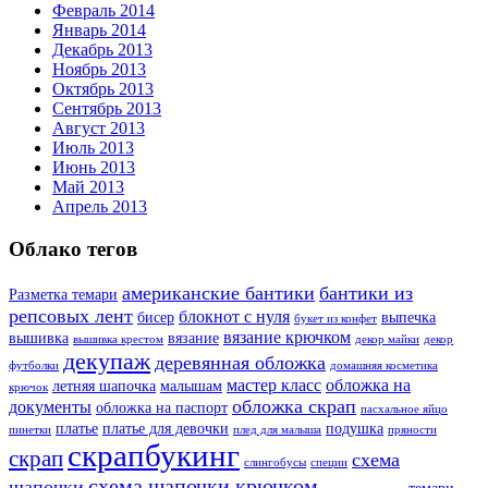
Февраль 2014
Январь 2014
Декабрь 2013
Ноябрь 2013
Октябрь 2013
Сентябрь 2013
Август 2013
Июль 2013
Июнь 2013
Май 2013
Апрель 2013
Облако тегов
американские бантики
бантики из
Разметка темари
репсовых лент
блокнот с нуля
бисер
выпечка
букет из конфет
вязание крючком
вышивка
вязание
вышивка крестом
декор майки
декор
декупаж
деревянная обложка
футболки
домашняя косметика
мастер класс
обложка на
летняя шапочка
малышам
крючок
обложка скрап
документы
обложка на паспорт
пасхальное яйцо
платье
платье для девочки
подушка
пинетки
плед для малыша
пряности
скрапбукинг
скрап
схема
слингобусы
специи
схема шапочки крючком
шапочки