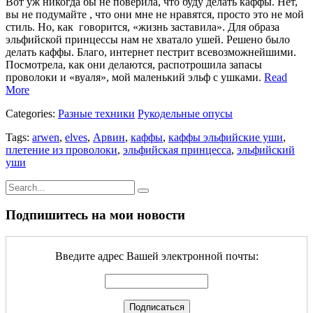
Вот уж никогда бы не поверила, что буду делать каффы. Нет,
вы не подумайте , что они мне не нравятся, просто это не мой
стиль. Но, как говорится, «жизнь заставила». Для образа
эльфийской принцессы нам не хватало ушей. Решено было
делать каффы. Благо, интернет пестрит всевозможнейшими.
Посмотрела, как они делаются, распотрошила запасы
проволоки и «вуаля», мой маленький эльф с ушками.
Read
More
Categories:
Разные техники
Рукодельные опусы
Tags:
arwen
,
elves
,
Арвин
,
каффы
,
каффы эльфийские уши
,
плетение из проволоки
,
эльфийская принцесса
,
эльфийский
уши
Подпишитесь на мои новости
Введите адрес Вашей электронной почты: