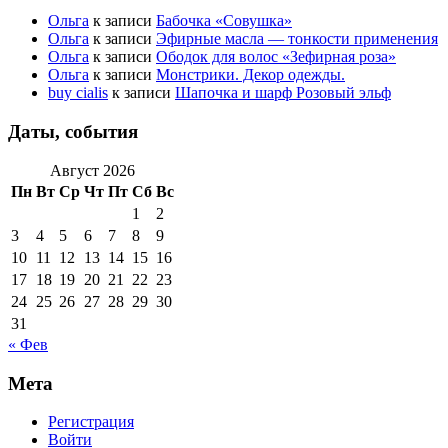
Ольга
к записи
Бабочка «Совушка»
Ольга
к записи
Эфирные масла — тонкости применения
Ольга
к записи
Ободок для волос «Зефирная роза»
Ольга
к записи
Монстрики. Декор одежды.
buy cialis
к записи
Шапочка и шарф Розовый эльф
Даты, события
Август 2026
Пн
Вт
Ср
Чт
Пт
Сб
Вс
1
2
3
4
5
6
7
8
9
10
11
12
13
14
15
16
17
18
19
20
21
22
23
24
25
26
27
28
29
30
31
« Фев
Мета
Регистрация
Войти