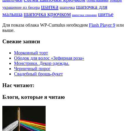
темари
схемы вышивки
шапка
шапочка для
украшение из бисера
шапочка
шапочка крючком
малыша
шитье
шапочка спицами
Для показа облака WP-Cumulus необходим
Flash Player 9
или
выше.
Свежие записи
Морковный торт
Ободок для волос «Зефирная роза»
Монстрики. Декор одежды.
Черничный пирог
Свадебный брошь-букет
Нас читают:
Блоги, которые я читаю