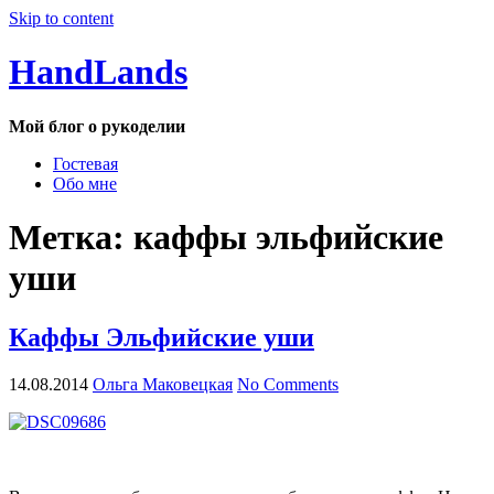
Skip to content
HandLands
Мой блог о рукоделии
Гостевая
Обо мне
Метка:
каффы эльфийские
уши
Каффы Эльфийские уши
14.08.2014
Ольга Маковецкая
No Comments