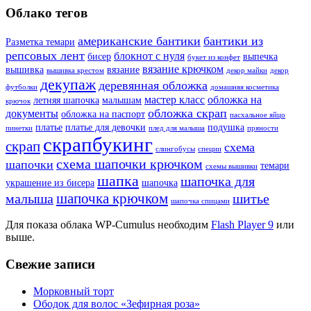
Облако тегов
американские бантики
бантики из
Разметка темари
репсовых лент
блокнот с нуля
бисер
выпечка
букет из конфет
вязание крючком
вышивка
вязание
вышивка крестом
декор майки
декор
декупаж
деревянная обложка
футболки
домашняя косметика
мастер класс
обложка на
летняя шапочка
малышам
крючок
обложка скрап
документы
обложка на паспорт
пасхальное яйцо
платье
платье для девочки
подушка
пинетки
плед для малыша
пряности
скрапбукинг
скрап
схема
слингобусы
специи
схема шапочки крючком
шапочки
темари
схемы вышивки
шапка
шапочка для
украшение из бисера
шапочка
шапочка крючком
малыша
шитье
шапочка спицами
Для показа облака WP-Cumulus необходим
Flash Player 9
или
выше.
Свежие записи
Морковный торт
Ободок для волос «Зефирная роза»