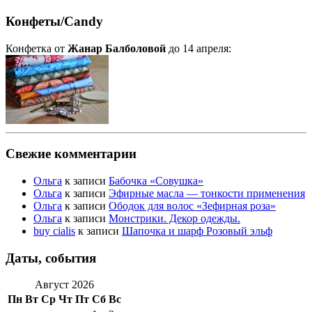
Конфеты/Candy
Конфетка от
Жанар Балболовой
до 14 апреля:
Свежие комментарии
Ольга
к записи
Бабочка «Совушка»
Ольга
к записи
Эфирные масла — тонкости применения
Ольга
к записи
Ободок для волос «Зефирная роза»
Ольга
к записи
Монстрики. Декор одежды.
buy cialis
к записи
Шапочка и шарф Розовый эльф
Даты, события
Август 2026
Пн
Вт
Ср
Чт
Пт
Сб
Вс