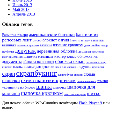
Июль 2013
Июнь 2013
Май 2013
Апрель 2013
Облако тегов
американские бантики
бантики из
Разметка темари
репсовых лент
блокнот с нуля
бисер
выпечка
букет из конфет
вязание крючком
вышивка
вязание
вышивка крестом
декор майки
декор
декупаж
деревянная обложка
футболки
домашняя косметика
мастер класс
обложка на
летняя шапочка
малышам
крючок
обложка скрап
документы
обложка на паспорт
пасхальное яйцо
платье
платье для девочки
подушка
пинетки
плед для малыша
пряности
скрапбукинг
скрап
схема
слингобусы
специи
схема шапочки крючком
шапочки
темари
схемы вышивки
шапка
шапочка для
украшение из бисера
шапочка
шапочка крючком
малыша
шитье
шапочка спицами
Для показа облака WP-Cumulus необходим
Flash Player 9
или
выше.