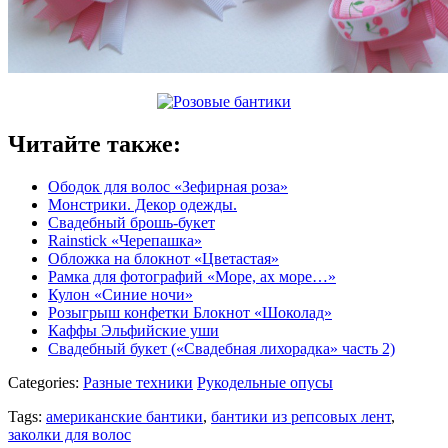
Читайте также:
Ободок для волос «Зефирная роза»
Монстрики. Декор одежды.
Свадебный брошь-букет
Rainstick «Черепашка»
Обложка на блокнот «Цветастая»
Рамка для фотографий «Море, ах море…»
Кулон «Синие ночи»
Розыгрыш конфетки Блокнот «Шоколад»
Каффы Эльфийские уши
Свадебный букет («Свадебная лихорадка» часть 2)
Categories:
Разные техники
Рукодельные опусы
Tags:
американские бантики
,
бантики из репсовых лент
,
заколки для волос