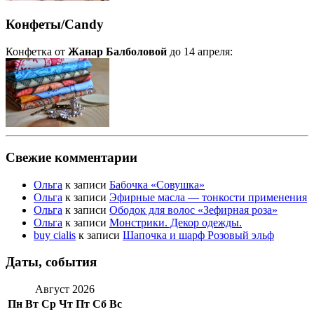
Конфеты/Candy
Конфетка от
Жанар Балболовой
до 14 апреля:
Свежие комментарии
Ольга
к записи
Бабочка «Совушка»
Ольга
к записи
Эфирные масла — тонкости применения
Ольга
к записи
Ободок для волос «Зефирная роза»
Ольга
к записи
Монстрики. Декор одежды.
buy cialis
к записи
Шапочка и шарф Розовый эльф
Даты, события
Август 2026
Пн
Вт
Ср
Чт
Пт
Сб
Вс