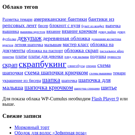
Облако тегов
американские бантики
бантики из
Разметка темари
репсовых лент
блокнот с нуля
бисер
выпечка
букет из конфет
вязание крючком
вышивка
вязание
вышивка крестом
декор майки
декор
декупаж
деревянная обложка
футболки
домашняя косметика
мастер класс
обложка на
летняя шапочка
малышам
крючок
обложка скрап
документы
обложка на паспорт
пасхальное яйцо
платье
платье для девочки
подушка
пинетки
плед для малыша
пряности
скрапбукинг
скрап
схема
слингобусы
специи
схема шапочки крючком
шапочки
темари
схемы вышивки
шапка
шапочка для
украшение из бисера
шапочка
шапочка крючком
малыша
шитье
шапочка спицами
Для показа облака WP-Cumulus необходим
Flash Player 9
или
выше.
Свежие записи
Морковный торт
Ободок для волос «Зефирная роза»